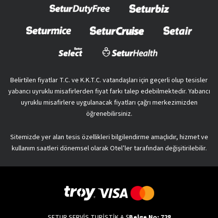
Belirtilen fiyatlar T.C. ve K.K.T.C. vatandaşları için geçerli olup tesisler
yabancı uyruklu misafirlerden fiyat farkı talep edebilmektedir. Yabancı
uyruklu misafirlere uygulanacak fiyatları çağrı merkezimizden
öğrenebilirsiniz.
Sitemizde yer alan tesis özellikleri bilgilendirme amaçlıdır, hizmet ve
kullanım saatleri dönemsel olarak Otel’ler tarafından değişitirilebilir.
SETUR SERVİS TURİSTİK A.Ş
Belge No: 728