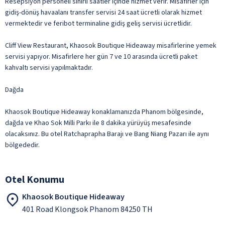
Resepsiyon personeli sınırlı saatler içinde hizmet verir. Misafirler için
gidiş-dönüş havaalanı transfer servisi 24 saat ücretli olarak hizmet
vermektedir ve feribot terminaline gidiş geliş servisi ücretlidir.
Cliff View Restaurant, Khaosok Boutique Hideaway misafirlerine yemek
servisi yapıyor. Misafirlere her gün 7 ve 10 arasında ücretli paket
kahvaltı servisi yapılmaktadır.
Dağda
Khaosok Boutique Hideaway konaklamanızda Phanom bölgesinde,
dağda ve Khao Sok Milli Parkı ile 8 dakika yürüyüş mesafesinde
olacaksınız. Bu otel Ratchaprapha Barajı ve Bang Niang Pazarı ile aynı
bölgededir.
Otel Konumu
Khaosok Boutique Hideaway
401 Road Klongsok Phanom 84250 TH