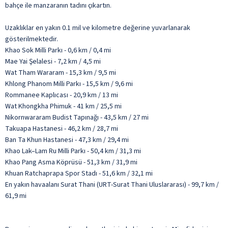
bahçe ile manzaranın tadını çıkartın.
Uzaklıklar en yakın 0.1 mil ve kilometre değerine yuvarlanarak
gösterilmektedir.
Khao Sok Milli Parkı - 0,6 km / 0,4 mi
Mae Yai Şelalesi - 7,2 km / 4,5 mi
Wat Tham Wararam - 15,3 km / 9,5 mi
Khlong Phanom Milli Parkı - 15,5 km / 9,6 mi
Rommanee Kaplıcası - 20,9 km / 13 mi
Wat Khongkha Phimuk - 41 km / 25,5 mi
Nikornwararam Budist Tapınağı - 43,5 km / 27 mi
Takuapa Hastanesi - 46,2 km / 28,7 mi
Ban Ta Khun Hastanesi - 47,3 km / 29,4 mi
Khao Lak–Lam Ru Milli Parkı - 50,4 km / 31,3 mi
Khao Pang Asma Köprüsü - 51,3 km / 31,9 mi
Khuan Ratchaprapa Spor Stadı - 51,6 km / 32,1 mi
En yakın havaalanı Surat Thani (URT-Surat Thani Uluslararası) - 99,7 km /
61,9 mi