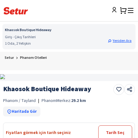
Khaosok Boutique Hideaway
Giriş - Çıkış Tarihleri
Yeniden Ara
1 Oda, 2 Yetişkin
Setur
Phanom Otelleri
Khaosok Boutique Hideaway
Phanom / Tayland
|
Phanom
Merkez:
29.2
km
Haritada Gör
Fiyatları görmek için tarih seçiniz
Tarih Seç