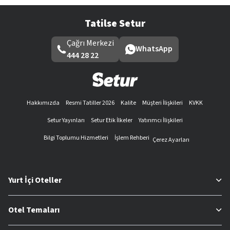
Tatilse Setur
Çağrı Merkezi
WhatsApp
444 28 22
Hakkımızda
Resmi Tatiller 2026
Kalite
Müşteri İlişkileri
KVKK
Setur Yayınları
Setur Etik İlkeler
Yatırımcı İlişkileri
Bilgi Toplumu Hizmetleri
İşlem Rehberi
Çerez Ayarları
Yurt İçi Oteller
Otel Temaları