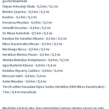
gösterilmektedir.
İtalyan Arkeoloji Okulu - 0,2 km / 0,1 mi
Bembo Çeşmesi - 0,3 km / 0,2 mi
Koubes - 0,3 km / 0,2 mi
Kornarou Meydanı - 0,4 km / 0,3 mi
Venedik Duvarları - 0,4 km / 0,3 mi
St. Minas Katedrali - 0,5 km / 0,3 mi
Kandiye Din Sanatları Müzesi - 0,5 km / 0,3 mi
Nikos Kazantzakis Mezarı - 0,5 km / 0,3 mi
Martinego Burcu - 0,5 km / 0,3 mi
Heraklion Merkez Pazarı - 0,5 km / 0,3 mi
Vikelaia Belediye Kütüphanesi - 0,6 km / 0,3 mi
Agia Ekaterini Kilisesi - 0,6 km / 0,4 mi
Dedalou Alışveriş Caddesi - 0,6 km / 0,4 mi
Morosini Vakfı - 0,6 km / 0,4 mi
Aslan Meydanı - 0,6 km / 0,4 mi
Tercih edilen havaalanı Kipos Suites Heraklion (HER-Nikos Kazantzakis) -
7 km / 4,4 mi mesafede
Misafirler için hızlı çıkış, kuru temizleme/çamaşır yıkama servisi ve valiz