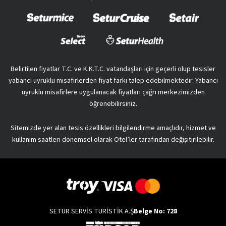
Belirtilen fiyatlar T.C. ve K.K.T.C. vatandaşları için geçerli olup tesisler
yabancı uyruklu misafirlerden fiyat farkı talep edebilmektedir. Yabancı
uyruklu misafirlere uygulanacak fiyatları çağrı merkezimizden
öğrenebilirsiniz.
Sitemizde yer alan tesis özellikleri bilgilendirme amaçlıdır, hizmet ve
kullanım saatleri dönemsel olarak Otel’ler tarafından değişitirilebilir.
SETUR SERVİS TURİSTİK A.Ş
Belge No: 728