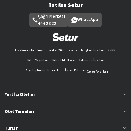
Tatilse Setur
Çağrı Merkezi
WhatsApp
444 28 22
Hakkımızda
Resmi Tatiller 2026
Kalite
Müşteri İlişkileri
KVKK
Setur Yayınları
Setur Etik İlkeler
Yatırımcı İlişkileri
Bilgi Toplumu Hizmetleri
İşlem Rehberi
Çerez Ayarları
Yurt İçi Oteller
Otel Temaları
Turlar