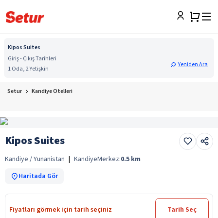
Kipos Suites
Giriş - Çıkış Tarihleri
Yeniden Ara
1 Oda, 2 Yetişkin
Setur
Kandiye Otelleri
Kipos Suites
Kandiye / Yunanistan
|
Kandiye
Merkez:
0.5
km
Haritada Gör
Fiyatları görmek için tarih seçiniz
Tarih Seç