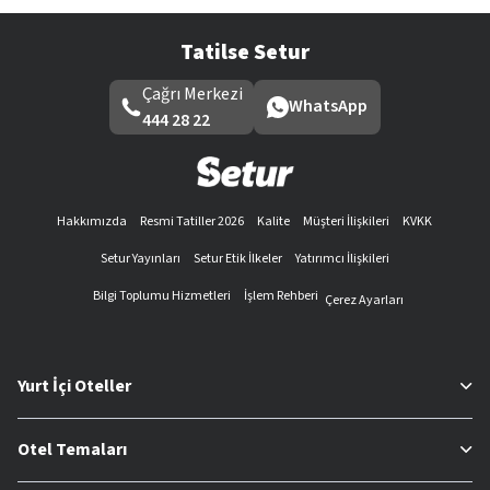
Tatilse Setur
Çağrı Merkezi
WhatsApp
444 28 22
Hakkımızda
Resmi Tatiller 2026
Kalite
Müşteri İlişkileri
KVKK
Setur Yayınları
Setur Etik İlkeler
Yatırımcı İlişkileri
Bilgi Toplumu Hizmetleri
İşlem Rehberi
Çerez Ayarları
Yurt İçi Oteller
Otel Temaları