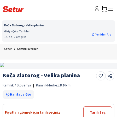
Koča Zlatorog - Velika planina
Giriş - Çıkış Tarihleri
Yeniden Ara
1 Oda, 2 Yetişkin
Setur
Kamnik Otelleri
Koča Zlatorog - Velika planina
Kamnik / Slovenya
|
Kamnik
Merkez:
8.9
km
Haritada Gör
Fiyatları görmek için tarih seçiniz
Tarih Seç