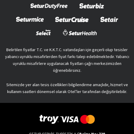
Belirtilen fiyatlar T.C. ve K.K.T.C. vatandaşları için geçerli olup tesisler
yabancı uyruklu misafirlerden fiyat farkı talep edebilmektedir. Yabancı
uyruklu misafirlere uygulanacak fiyatları çağrı merkezimizden
öğrenebilirsiniz.
Sitemizde yer alan tesis özellikleri bilgilendirme amaçlıdır, hizmet ve
kullanım saatleri dönemsel olarak Otel’ler tarafından değişitirilebilir.