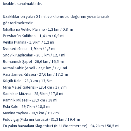
bisiklet sunulmaktadır.
Uzaklıklar en yakın 0.1 mil ve kilometre değerine yuvarlanarak
gösterilmektedir.
Nihalka na Veliko Planino - 1,2 km / 0,8 mi
Preskar’ın Kulübesi - 1,4 km / 0,9 mi
Velika Planina - 1,9 km / 1,2 mi
Dvosedežnica - 1,9 km / 1,2 mi
Snovik Kaplıcaları - 20,5 km / 12,7 mi
Romanesk Şapel - 26,6 km / 16,5 mi
Kutsal Kabir Şapeli - 27,6 km / 17,1 mi
Aziz James Kilisesi - 27,6 km / 17,2 mi
Küçük Kale - 28,3 km / 17,6 mi
Miha Maleš Galerisi - 28,4 km / 17,7 mi
Sadnikar Müzesi - 28,6 km / 17,8 mi
Kamnik Müzesi - 28,9 km / 18 mi
Eski Kale - 29,7 km / 18,5 mi
Menina Yaylası - 30,9 km / 19,2 mi
Fidov gaj (Fida nın korusu) - 31,3 km / 19,4 mi
En yakın havaalanı Klagenfurt (KLU-Woerthersee) - 94,2 km / 58,5 mi