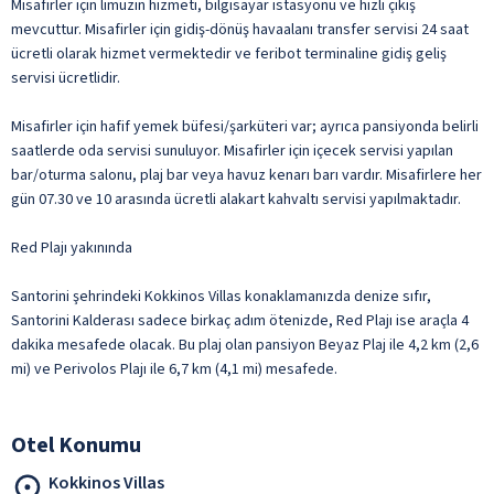
Misafirler için limuzin hizmeti, bilgisayar istasyonu ve hızlı çıkış
mevcuttur. Misafirler için gidiş-dönüş havaalanı transfer servisi 24 saat
ücretli olarak hizmet vermektedir ve feribot terminaline gidiş geliş
servisi ücretlidir.
Misafirler için hafif yemek büfesi/şarküteri var; ayrıca pansiyonda belirli
saatlerde oda servisi sunuluyor. Misafirler için içecek servisi yapılan
bar/oturma salonu, plaj bar veya havuz kenarı barı vardır. Misafirlere her
gün 07.30 ve 10 arasında ücretli alakart kahvaltı servisi yapılmaktadır.
Red Plajı yakınında
Santorini şehrindeki Kokkinos Villas konaklamanızda denize sıfır,
Santorini Kalderası sadece birkaç adım ötenizde, Red Plajı ise araçla 4
dakika mesafede olacak. Bu plaj olan pansiyon Beyaz Plaj ile 4,2 km (2,6
mi) ve Perivolos Plajı ile 6,7 km (4,1 mi) mesafede.
Otel Konumu
Kokkinos Villas