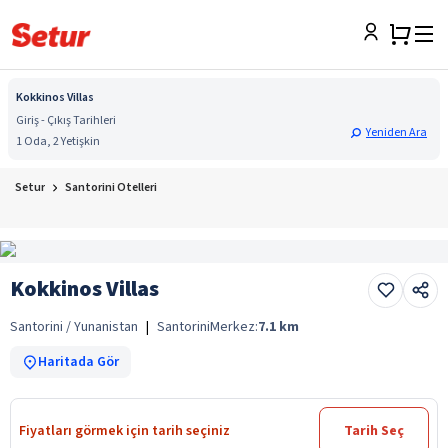
Kokkinos Villas
Giriş - Çıkış Tarihleri
Yeniden Ara
1 Oda, 2 Yetişkin
Setur
Santorini Otelleri
Kokkinos Villas
Santorini / Yunanistan
|
Santorini
Merkez:
7.1
km
Haritada Gör
Fiyatları görmek için tarih seçiniz
Tarih Seç