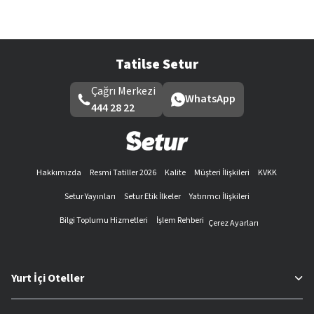
Tatilse Setur
Çağrı Merkezi
WhatsApp
444 28 22
Hakkımızda
Resmi Tatiller 2026
Kalite
Müşteri İlişkileri
KVKK
Setur Yayınları
Setur Etik İlkeler
Yatırımcı İlişkileri
Bilgi Toplumu Hizmetleri
İşlem Rehberi
Çerez Ayarları
Yurt İçi Oteller