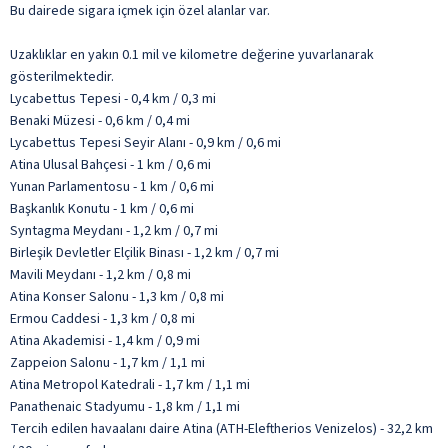
Bu dairede sigara içmek için özel alanlar var.
Uzaklıklar en yakın 0.1 mil ve kilometre değerine yuvarlanarak
gösterilmektedir.
Lycabettus Tepesi - 0,4 km / 0,3 mi
Benaki Müzesi - 0,6 km / 0,4 mi
Lycabettus Tepesi Seyir Alanı - 0,9 km / 0,6 mi
Atina Ulusal Bahçesi - 1 km / 0,6 mi
Yunan Parlamentosu - 1 km / 0,6 mi
Başkanlık Konutu - 1 km / 0,6 mi
Syntagma Meydanı - 1,2 km / 0,7 mi
Birleşik Devletler Elçilik Binası - 1,2 km / 0,7 mi
Mavili Meydanı - 1,2 km / 0,8 mi
Atina Konser Salonu - 1,3 km / 0,8 mi
Ermou Caddesi - 1,3 km / 0,8 mi
Atina Akademisi - 1,4 km / 0,9 mi
Zappeion Salonu - 1,7 km / 1,1 mi
Atina Metropol Katedrali - 1,7 km / 1,1 mi
Panathenaic Stadyumu - 1,8 km / 1,1 mi
Tercih edilen havaalanı daire Atina (ATH-Eleftherios Venizelos) - 32,2 km