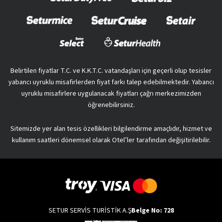
Belirtilen fiyatlar T.C. ve K.K.T.C. vatandaşları için geçerli olup tesisler
yabancı uyruklu misafirlerden fiyat farkı talep edebilmektedir. Yabancı
uyruklu misafirlere uygulanacak fiyatları çağrı merkezimizden
öğrenebilirsiniz.
Sitemizde yer alan tesis özellikleri bilgilendirme amaçlıdır, hizmet ve
kullanım saatleri dönemsel olarak Otel’ler tarafından değişitirilebilir.
SETUR SERVİS TURİSTİK A.Ş
Belge No: 728