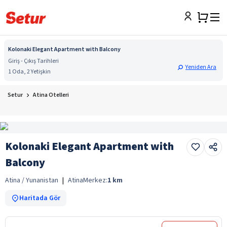
Kolonaki Elegant Apartment with Balcony
Giriş - Çıkış Tarihleri
Yeniden Ara
1 Oda, 2 Yetişkin
Setur
Atina Otelleri
Kolonaki Elegant Apartment with
Balcony
Atina / Yunanistan
|
Atina
Merkez:
1
km
Haritada Gör