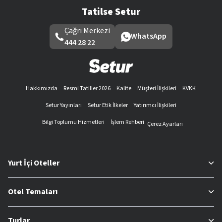
Tatilse Setur
Çağrı Merkezi
WhatsApp
444 28 22
Hakkımızda
Resmi Tatiller 2026
Kalite
Müşteri İlişkileri
KVKK
Setur Yayınları
Setur Etik İlkeler
Yatırımcı İlişkileri
Bilgi Toplumu Hizmetleri
İşlem Rehberi
Çerez Ayarları
Yurt İçi Oteller
Otel Temaları
Turlar