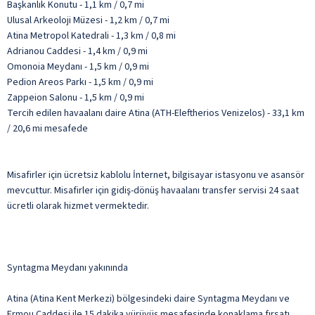
Başkanlık Konutu - 1,1 km / 0,7 mi
Ulusal Arkeoloji Müzesi - 1,2 km / 0,7 mi
Atina Metropol Katedrali - 1,3 km / 0,8 mi
Adrianou Caddesi - 1,4 km / 0,9 mi
Omonoia Meydanı - 1,5 km / 0,9 mi
Pedion Areos Parkı - 1,5 km / 0,9 mi
Zappeion Salonu - 1,5 km / 0,9 mi
Tercih edilen havaalanı daire Atina (ATH-Eleftherios Venizelos) - 33,1 km
/ 20,6 mi mesafede
Misafirler için ücretsiz kablolu İnternet, bilgisayar istasyonu ve asansör
mevcuttur. Misafirler için gidiş-dönüş havaalanı transfer servisi 24 saat
ücretli olarak hizmet vermektedir.
Syntagma Meydanı yakınında
Atina (Atina Kent Merkezi) bölgesindeki daire Syntagma Meydanı ve
Ermou Caddesi ile 15 dakika yürüyüş mesafesinde konaklama fırsatı