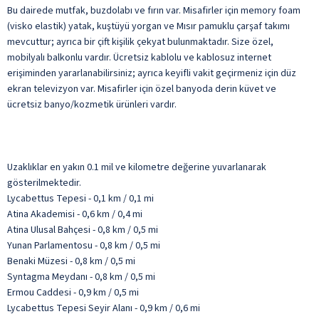
Bu dairede mutfak, buzdolabı ve fırın var. Misafirler için memory foam
(visko elastik) yatak, kuştüyü yorgan ve Mısır pamuklu çarşaf takımı
mevcuttur; ayrıca bir çift kişilik çekyat bulunmaktadır. Size özel,
mobilyalı balkonlu vardır. Ücretsiz kablolu ve kablosuz internet
erişiminden yararlanabilirsiniz; ayrıca keyifli vakit geçirmeniz için düz
ekran televizyon var. Misafirler için özel banyoda derin küvet ve
ücretsiz banyo/kozmetik ürünleri vardır.
Uzaklıklar en yakın 0.1 mil ve kilometre değerine yuvarlanarak
gösterilmektedir.
Lycabettus Tepesi - 0,1 km / 0,1 mi
Atina Akademisi - 0,6 km / 0,4 mi
Atina Ulusal Bahçesi - 0,8 km / 0,5 mi
Yunan Parlamentosu - 0,8 km / 0,5 mi
Benaki Müzesi - 0,8 km / 0,5 mi
Syntagma Meydanı - 0,8 km / 0,5 mi
Ermou Caddesi - 0,9 km / 0,5 mi
Lycabettus Tepesi Seyir Alanı - 0,9 km / 0,6 mi