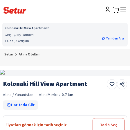
Kolonaki Hill View Apartment
Giriş - Çıkış Tarihleri
Yeniden Ara
1 Oda, 2 Yetişkin
Setur
Atina Otelleri
Kolonaki Hill View Apartment
Atina / Yunanistan
|
Atina
Merkez:
0.7
km
Haritada Gör
Fiyatları görmek için tarih seçiniz
Tarih Seç