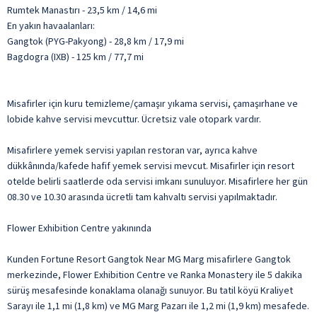
Rumtek Manastırı - 23,5 km / 14,6 mi
En yakın havaalanları:
Gangtok (PYG-Pakyong) - 28,8 km / 17,9 mi
Bagdogra (IXB) - 125 km / 77,7 mi
Misafirler için kuru temizleme/çamaşır yıkama servisi, çamaşırhane ve
lobide kahve servisi mevcuttur. Ücretsiz vale otopark vardır.
Misafirlere yemek servisi yapılan restoran var, ayrıca kahve
dükkânında/kafede hafif yemek servisi mevcut. Misafirler için resort
otelde belirli saatlerde oda servisi imkanı sunuluyor. Misafirlere her gün
08.30 ve 10.30 arasında ücretli tam kahvaltı servisi yapılmaktadır.
Flower Exhibition Centre yakınında
Kunden Fortune Resort Gangtok Near MG Marg misafirlere Gangtok
merkezinde, Flower Exhibition Centre ve Ranka Monastery ile 5 dakika
sürüş mesafesinde konaklama olanağı sunuyor. Bu tatil köyü Kraliyet
Sarayı ile 1,1 mi (1,8 km) ve MG Marg Pazarı ile 1,2 mi (1,9 km) mesafede.