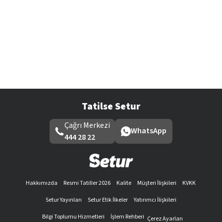
Tatilse Setur
Çağrı Merkezi
WhatsApp
444 28 22
Hakkımızda
Resmi Tatiller 2026
Kalite
Müşteri İlişkileri
KVKK
Setur Yayınları
Setur Etik İlkeler
Yatırımcı İlişkileri
Bilgi Toplumu Hizmetleri
İşlem Rehberi
Çerez Ayarları