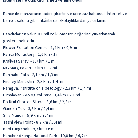
istek üzerine oda/kat hizmeti verilmektedir.
Bahçe ile manzaranın tadını çıkartın ve ücretsiz kablosuz İnternet ve
banket salonu gibi imkânlardan/kolaylıklardan yararlanın.
Uzaklıklar en yakın 0.1 mil ve kilometre değerine yuvarlanarak
gösterilmektedir.
Flower Exhibition Centre - 1,4 km / 0,9 mi
Ranka Monastery - 1,6 km / 1 mi
Kraliyet Sarayı - 1,7 km / 1 mi
MG Marg Pazarı - 2 km / 1,2 mi
Banjhakri Falls - 2,1 km / 1,3 mi
Enchey Manastırı - 2,3 km / 1,4 mi
Namgyal Institute of Tibetology - 2,3 km / 1,4 mi
Himalayan Zoological Park - 3,4 km / 2,1 mi
Do Drul Chorten Stupa - 3,6 km / 2,3 mi
Ganesh Tok - 3,8 km / 2,4 mi
Shiv Mandir - 5,9 km / 3,7 mi
Tashi View Point - 8,7 km / 5,4 mi
Kabi Lungchok - 9,7 km / 6 mi
Kanchendzonga National Park - 10,8 km / 6,7 mi