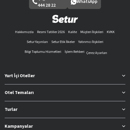
WhatsApp
444 28 22
Hakkımızda
Resmi Tatiller 2026
Kalite
Müşteri İlişkileri
KVKK
Setur Yayınları
Setur Etik İlkeler
Yatırımcı İlişkileri
Bilgi Toplumu Hizmetleri
İşlem Rehberi
Çerez Ayarları
Yurt İçi Oteller
Otel Temaları
Turlar
Kampanyalar