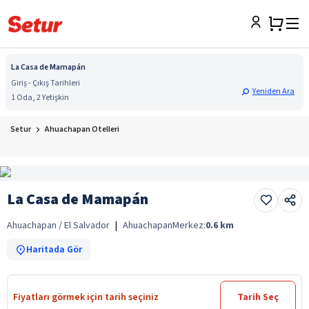
La Casa de Mamapán
Giriş - Çıkış Tarihleri
Yeniden Ara
1 Oda, 2 Yetişkin
Setur
Ahuachapan Otelleri
La Casa de Mamapán
Ahuachapan / El Salvador
|
Ahuachapan
Merkez:
0.6
km
Haritada Gör
Fiyatları görmek için tarih seçiniz
Tarih Seç