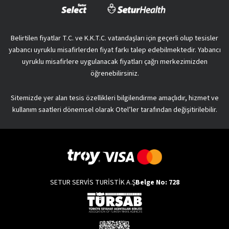
Belirtilen fiyatlar T.C. ve K.K.T.C. vatandaşları için geçerli olup tesisler
yabancı uyruklu misafirlerden fiyat farkı talep edebilmektedir. Yabancı
uyruklu misafirlere uygulanacak fiyatları çağrı merkezimizden
öğrenebilirsiniz.
Sitemizde yer alan tesis özellikleri bilgilendirme amaçlıdır, hizmet ve
kullanım saatleri dönemsel olarak Otel’ler tarafından değişitirilebilir.
SETUR SERVİS TURİSTİK A.Ş
Belge No: 728