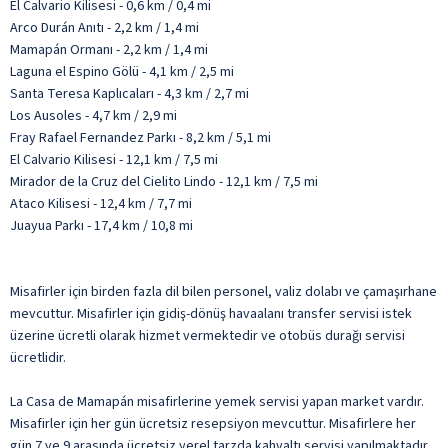
El Calvario Kilisesi - 0,6 km / 0,4 mi
Arco Durán Anıtı - 2,2 km / 1,4 mi
Mamapán Ormanı - 2,2 km / 1,4 mi
Laguna el Espino Gölü - 4,1 km / 2,5 mi
Santa Teresa Kaplıcaları - 4,3 km / 2,7 mi
Los Ausoles - 4,7 km / 2,9 mi
Fray Rafael Fernandez Parkı - 8,2 km / 5,1 mi
El Calvario Kilisesi - 12,1 km / 7,5 mi
Mirador de la Cruz del Cielito Lindo - 12,1 km / 7,5 mi
Ataco Kilisesi - 12,4 km / 7,7 mi
Juayua Parkı - 17,4 km / 10,8 mi
Misafirler için birden fazla dil bilen personel, valiz dolabı ve çamaşırhane
mevcuttur. Misafirler için gidiş-dönüş havaalanı transfer servisi istek
üzerine ücretli olarak hizmet vermektedir ve otobüs durağı servisi
ücretlidir.
La Casa de Mamapán misafirlerine yemek servisi yapan market vardır.
Misafirler için her gün ücretsiz resepsiyon mevcuttur. Misafirlere her
gün 7 ve 9 arasında ücretsiz yerel tarzda kahvaltı servisi yapılmaktadır.