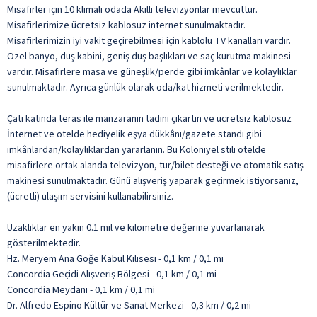
Misafirler için 10 klimalı odada Akıllı televizyonlar mevcuttur.
Misafirlerimize ücretsiz kablosuz internet sunulmaktadır.
Misafirlerimizin iyi vakit geçirebilmesi için kablolu TV kanalları vardır.
Özel banyo, duş kabini, geniş duş başlıkları ve saç kurutma makinesi
vardır. Misafirlere masa ve güneşlik/perde gibi imkânlar ve kolaylıklar
sunulmaktadır. Ayrıca günlük olarak oda/kat hizmeti verilmektedir.
Çatı katında teras ile manzaranın tadını çıkartın ve ücretsiz kablosuz
İnternet ve otelde hediyelik eşya dükkânı/gazete standı gibi
imkânlardan/kolaylıklardan yararlanın. Bu Koloniyel stili otelde
misafirlere ortak alanda televizyon, tur/bilet desteği ve otomatik satış
makinesi sunulmaktadır. Günü alışveriş yaparak geçirmek istiyorsanız,
(ücretli) ulaşım servisini kullanabilirsiniz.
Uzaklıklar en yakın 0.1 mil ve kilometre değerine yuvarlanarak
gösterilmektedir.
Hz. Meryem Ana Göğe Kabul Kilisesi - 0,1 km / 0,1 mi
Concordia Geçidi Alışveriş Bölgesi - 0,1 km / 0,1 mi
Concordia Meydanı - 0,1 km / 0,1 mi
Dr. Alfredo Espino Kültür ve Sanat Merkezi - 0,3 km / 0,2 mi