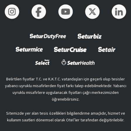
Belirtilen fiyatlar T.C. ve K.K.T.C. vatandaşları için geçerli olup tesisler
yabancı uyruklu misafirlerden fiyat farkı talep edebilmektedir. Yabancı
uyruklu misafirlere uygulanacak fiyatları çağrı merkezimizden
öğrenebilirsiniz.
Sitemizde yer alan tesis özellikleri bilgilendirme amaçlıdır, hizmet ve
kullanım saatleri dönemsel olarak Otel’ler tarafından değişitirilebilir.