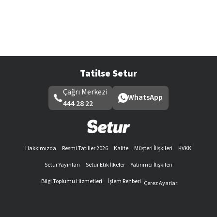
Tatilse Setur
Çağrı Merkezi
WhatsApp
444 28 22
Hakkımızda
Resmi Tatiller 2026
Kalite
Müşteri İlişkileri
KVKK
Setur Yayınları
Setur Etik İlkeler
Yatırımcı İlişkileri
Bilgi Toplumu Hizmetleri
İşlem Rehberi
Çerez Ayarları