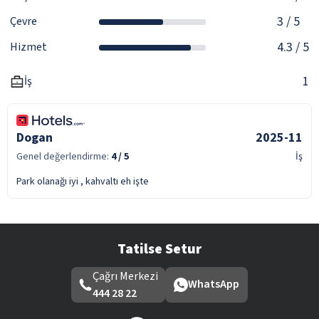
3
/ 5
Çevre
4.3
/ 5
Hizmet
1
İş
Dogan
2025-11
Genel değerlendirme:
4
/ 5
İş
Park olanağı iyi , kahvaltı eh işte
Tatilse Setur
Çağrı Merkezi
WhatsApp
444 28 22