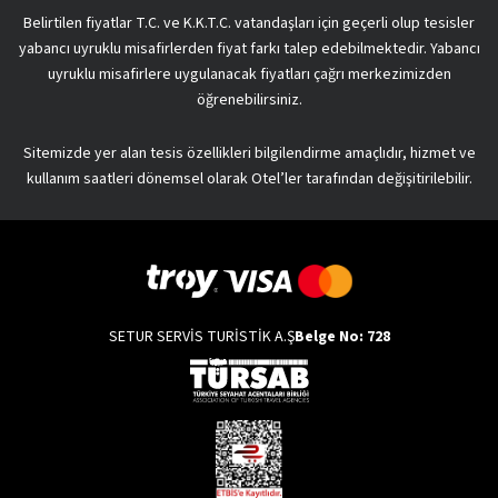
Belirtilen fiyatlar T.C. ve K.K.T.C. vatandaşları için geçerli olup tesisler
yabancı uyruklu misafirlerden fiyat farkı talep edebilmektedir. Yabancı
uyruklu misafirlere uygulanacak fiyatları çağrı merkezimizden
öğrenebilirsiniz.
Sitemizde yer alan tesis özellikleri bilgilendirme amaçlıdır, hizmet ve
kullanım saatleri dönemsel olarak Otel’ler tarafından değişitirilebilir.
SETUR SERVİS TURİSTİK A.Ş
Belge No: 728