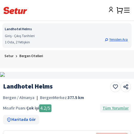
Landhotel Helms
Giriş - Çıkış Tarihleri
Yeniden Ara
1 Oda, 2 Yetişkin
Setur
Bergen Otelleri
Landhotel Helms
Bergen / Almanya
|
Bergen
Merkez:
377.5
km
4.2
/5
Misafir Puanı
Çok iyi
Tüm Yorumlar
Haritada Gör