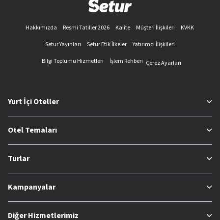
Hakkımızda
Resmi Tatiller 2026
Kalite
Müşteri İlişkileri
KVKK
Setur Yayınları
Setur Etik İlkeler
Yatırımcı İlişkileri
Bilgi Toplumu Hizmetleri
İşlem Rehberi
Çerez Ayarları
Yurt İçi Oteller
Otel Temaları
Turlar
Kampanyalar
Diğer Hizmetlerimiz