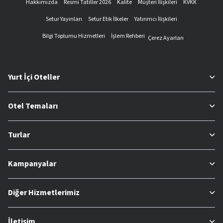
Hakkımızda
Resmi Tatiller 2026
Kalite
Müşteri İlişkileri
KVKK
Setur Yayınları
Setur Etik İlkeler
Yatırımcı İlişkileri
Bilgi Toplumu Hizmetleri
İşlem Rehberi
Çerez Ayarları
Yurt İçi Oteller
Otel Temaları
Turlar
Kampanyalar
Diğer Hizmetlerimiz
İletişim