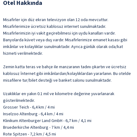
Otel Hakkında
Misafirler için düz ekran televizyon olan 12 oda mevcuttur.
Misafirlerimize ücretsiz kablosuz internet sunulmaktadır.
Misafirlerimizin iyi vakit geçirebilmesi için uydu kanalları vardır.
Banyolarda küvet veya duş vardır. Misafirlerimize emanet kasası gibi
imkânlar ve kolaylıklar sunulmaktadır. Ayrıca günlük olarak oda/kat
hizmeti verilmektedir.
Zemin katta teras ve bahçe ile manzaranın tadını çıkartın ve ücretsiz
kablosuz İnternet gibi imkânlardan/kolaylıklardan yararlanın. Bu otelde
misafilere tur/bilet desteği ve banket salonu sunulmaktadır.
Uzaklıklar en yakın 0.1 mil ve kilometre değerine yuvarlanarak
gösterilmektedir.
Grosser Teich - 6,4 km / 4 mi
Inselzoo Altenburg - 6,4 km / 4 mi
Klinikum Altenburger Land GmbH - 6,7 km / 4,1 mi
Bruederkirche Altenburg - 7 km / 4,4 mi
Rote Spitzen - 7,2 km / 4,5 mi