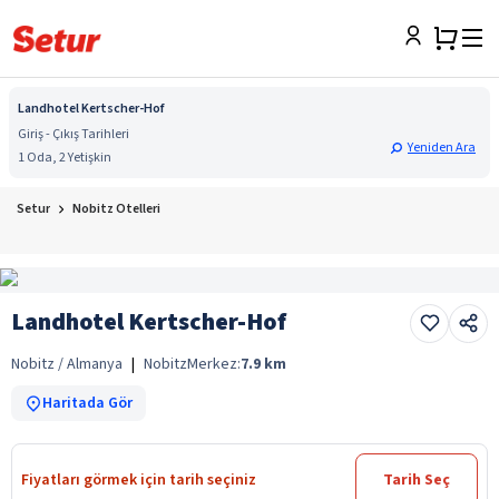
Landhotel Kertscher-Hof
Giriş - Çıkış Tarihleri
Yeniden Ara
1 Oda, 2 Yetişkin
Setur
Nobitz Otelleri
Landhotel Kertscher-Hof
Nobitz / Almanya
|
Nobitz
Merkez:
7.9
km
Haritada Gör
Fiyatları görmek için tarih seçiniz
Tarih Seç