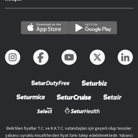
Belirtilen fiyatlar T.C. ve K.K.T.C. vatandaşları için geçerli olup tesisler
yabancı uyruklu misafirlerden fiyat farkı talep edebilmektedir. Yabancı