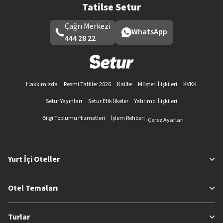
Tatilse Setur
Çağrı Merkezi
WhatsApp
444 28 22
Hakkımızda
Resmi Tatiller 2026
Kalite
Müşteri İlişkileri
KVKK
Setur Yayınları
Setur Etik İlkeler
Yatırımcı İlişkileri
Bilgi Toplumu Hizmetleri
İşlem Rehberi
Çerez Ayarları
Yurt İçi Oteller
Otel Temaları
Turlar