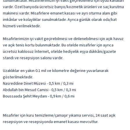
sunulmaktadır. Misafirlerimizin iyi vakit geçirebilmesi için uydu kanalları
vardır. Özel banyoda ücretsiz banyo/kozmetik ürünleri ve saç kurutma
makinesi vardır. Misafirlere emanet kasası ve ayrı oturma alanı gibi
imkânlar ve kolaylıklar sunulmaktadır. Ayrıca günlük olarak oda/kat
hizmeti verilmektedir.
Misafirlerimizin iyi vakit geçirebilmesi ve dinlenebilmesi için açık havuz
ve açık tenis kortu bulunmaktadır. Bu otelde misafirler için ayrıca
ücretsiz kablosuz İnternet, otelde hediyelik eşya dükkânı/gazete
standı ve resepsiyon salonu vardır.
Uzaklıklar en yakın 0.1 mil ve kilometre değerine yuvarlanarak
gösterilmektedir.
Nasreddine Dinet Müzesi - 0,5 km / 0,3 mi
Abdullah bin Mesud Camisi - 0,5 km / 0,3 mi
Boussaada Şehit Meydanı - 0,9 km / 0,6 mi
Misafirler için kuru temizleme/çamaşır yıkama servisi, 24 saat açık
resepsiyon ve resepsiyonda emanet kasası mevcuttur.