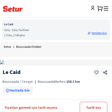
Le Caid
Giriş - Çıkış Tarihleri
Yeniden Ara
1 Oda, 2 Yetişkin
Setur
Boussaada Otelleri
Le Caid
Boussaada / Cezayir
|
Boussaada
Merkez:
158.3
km
Haritada Gör
Fiyatları görmek için tarih seçiniz
Tarih Seç