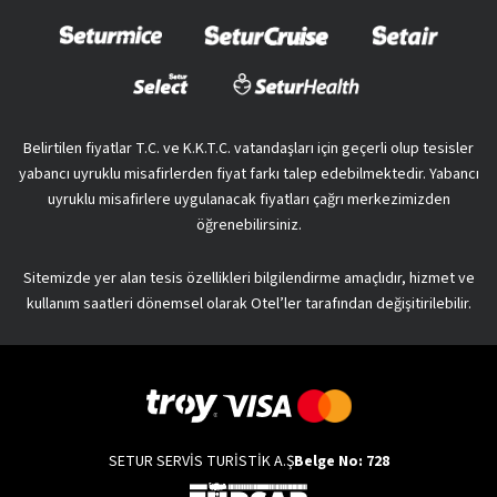
Belirtilen fiyatlar T.C. ve K.K.T.C. vatandaşları için geçerli olup tesisler
yabancı uyruklu misafirlerden fiyat farkı talep edebilmektedir. Yabancı
uyruklu misafirlere uygulanacak fiyatları çağrı merkezimizden
öğrenebilirsiniz.
Sitemizde yer alan tesis özellikleri bilgilendirme amaçlıdır, hizmet ve
kullanım saatleri dönemsel olarak Otel’ler tarafından değişitirilebilir.
SETUR SERVİS TURİSTİK A.Ş
Belge No: 728