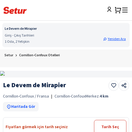
Le Devem de Mirapier
Giriş - Çıkış Tarihleri
Yeniden Ara
1 Oda, 2 Yetişkin
Setur
Cornillon-Confoux Otelleri
Le Devem de Mirapier
Cornillon-Confoux / Fransa
|
Cornillon-Confoux
Merkez:
4
km
Haritada Gör
Fiyatları görmek için tarih seçiniz
Tarih Seç