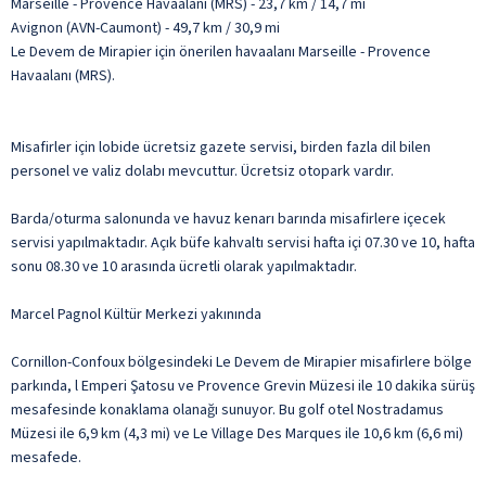
Marseille - Provence Havaalanı (MRS) - 23,7 km / 14,7 mi
Avignon (AVN-Caumont) - 49,7 km / 30,9 mi
Le Devem de Mirapier için önerilen havaalanı Marseille - Provence
Havaalanı (MRS).
Misafirler için lobide ücretsiz gazete servisi, birden fazla dil bilen
personel ve valiz dolabı mevcuttur. Ücretsiz otopark vardır.
Barda/oturma salonunda ve havuz kenarı barında misafirlere içecek
servisi yapılmaktadır. Açık büfe kahvaltı servisi hafta içi 07.30 ve 10, hafta
sonu 08.30 ve 10 arasında ücretli olarak yapılmaktadır.
Marcel Pagnol Kültür Merkezi yakınında
Cornillon-Confoux bölgesindeki Le Devem de Mirapier misafirlere bölge
parkında, l Emperi Şatosu ve Provence Grevin Müzesi ile 10 dakika sürüş
mesafesinde konaklama olanağı sunuyor. Bu golf otel Nostradamus
Müzesi ile 6,9 km (4,3 mi) ve Le Village Des Marques ile 10,6 km (6,6 mi)
mesafede.