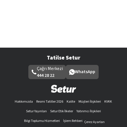
Tatilse Setur
Çağrı Merkezi
WhatsApp
444 28 22
Hakkımızda
Resmi Tatiller 2026
Kalite
Müşteri İlişkileri
KVKK
Setur Yayınları
Setur Etik İlkeler
Yatırımcı İlişkileri
Bilgi Toplumu Hizmetleri
İşlem Rehberi
Çerez Ayarları