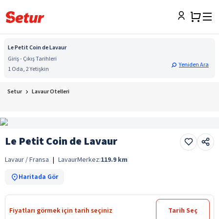
Le Petit Coin de Lavaur
Giriş - Çıkış Tarihleri
Yeniden Ara
1 Oda, 2 Yetişkin
Setur
Lavaur Otelleri
Le Petit Coin de Lavaur
Lavaur / Fransa
|
Lavaur
Merkez:
119.9
km
Haritada Gör
Fiyatları görmek için tarih seçiniz
Tarih Seç