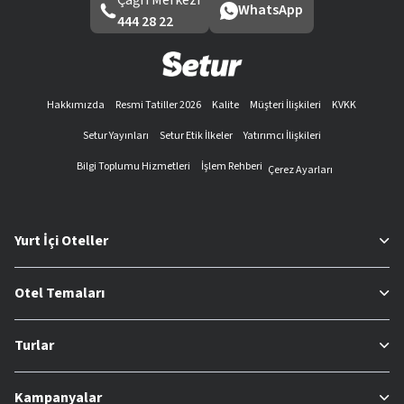
WhatsApp
444 28 22
Hakkımızda
Resmi Tatiller 2026
Kalite
Müşteri İlişkileri
KVKK
Setur Yayınları
Setur Etik İlkeler
Yatırımcı İlişkileri
Bilgi Toplumu Hizmetleri
İşlem Rehberi
Çerez Ayarları
Yurt İçi Oteller
Otel Temaları
Turlar
Kampanyalar