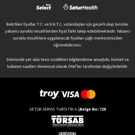
Belirtilen fiyatlar T.C. ve K.K.T.C. vatandaşları için geçerli olup tesisler
yabancı uyruklu misafirlerden fiyat farkı talep edebilmektedir. Yabancı
uyruklu misafirlere uygulanacak fiyatları çağrı merkezimizden
öğrenebilirsiniz.
Sitemizde yer alan tesis özellikleri bilgilendirme amaçlıdır, hizmet ve
kullanım saatleri dönemsel olarak Otel’ler tarafından değişitirilebilir.
SETUR SERVİS TURİSTİK A.Ş
Belge No: 728