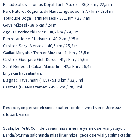
Philadelphus Thomas Doğal Tarih Müzesi - 36,3 km / 22,5 mi
Parc Naturel Regional du Haut Languedoc - 37,7 km / 23,4 mi
Toulouse Doğa Tarihi Müzesi - 38,1 km / 23,7 mi
Goya Müzesi - 38,6 km / 24 mi
Agout Üzerindeki Evler - 38,7 km / 24,1 mi
Pierre-Antoine Stadyumu - 40,2 km / 25 mi
Castres Sergi Merkezi - 40,5 km / 25,2 mi
Gaillac Minyatür Trenler Müzesi - 41 km / 25,5 mi
Castres-Gourjade Golf Kursu - 41,2 km / 25,6 mi
Saint Benedict Calcat Manastırı - 42,5 km / 26,4 mi
En yakın havaalanları:
Blagnac Havalimanı (TLS) - 51,9 km / 32,3 mi
Castres (DCM-Mazamet) - 45,8 km / 28,5 mi
Resepsiyon personeli sınırlı saatler içinde hizmet verir. Ücretsiz
otopark vardır.
Sushi, Le Petit Coin de Lavaur misafirlerine yemek servisi yapıyor.
Barda/oturma salonunda misafirlerimize içecek servisi yapılmaktadır.