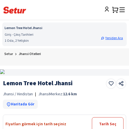
Lemon Tree Hotel Jhansi
Giriş - Çıkış Tarihleri
Yeniden Ara
1 Oda, 2 Yetişkin
Setur
Jhansi Otelleri
Lemon Tree Hotel Jhansi
Jhansi / Hindistan
|
Jhansi
Merkez:
12.6
km
Haritada Gör
Fiyatları görmek için tarih seçiniz
Tarih Seç