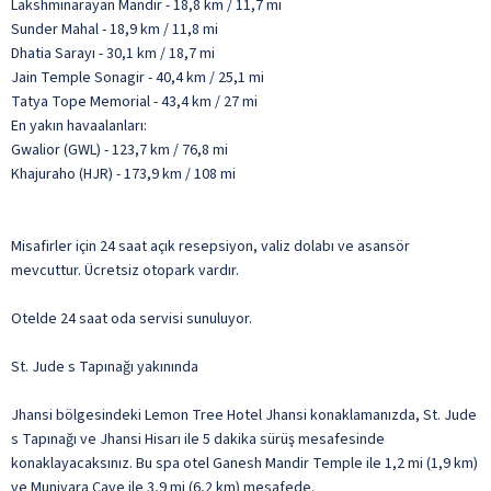
Lakshminarayan Mandir - 18,8 km / 11,7 mi
Sunder Mahal - 18,9 km / 11,8 mi
Dhatia Sarayı - 30,1 km / 18,7 mi
Jain Temple Sonagir - 40,4 km / 25,1 mi
Tatya Tope Memorial - 43,4 km / 27 mi
En yakın havaalanları:
Gwalior (GWL) - 123,7 km / 76,8 mi
Khajuraho (HJR) - 173,9 km / 108 mi
Misafirler için 24 saat açık resepsiyon, valiz dolabı ve asansör
mevcuttur. Ücretsiz otopark vardır.
Otelde 24 saat oda servisi sunuluyor.
St. Jude s Tapınağı yakınında
Jhansi bölgesindeki Lemon Tree Hotel Jhansi konaklamanızda, St. Jude
s Tapınağı ve Jhansi Hisarı ile 5 dakika sürüş mesafesinde
konaklayacaksınız. Bu spa otel Ganesh Mandir Temple ile 1,2 mi (1,9 km)
ve Muniyara Cave ile 3,9 mi (6,2 km) mesafede.