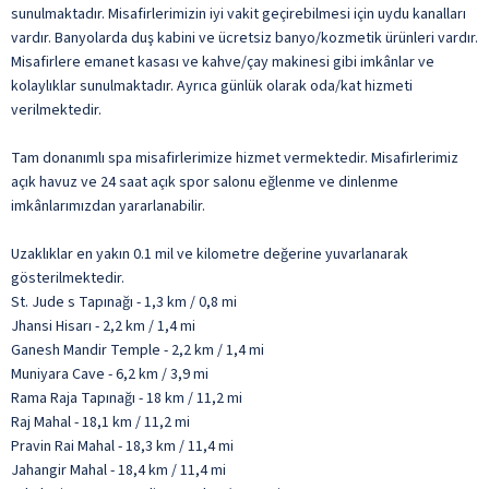
sunulmaktadır. Misafirlerimizin iyi vakit geçirebilmesi için uydu kanalları
vardır. Banyolarda duş kabini ve ücretsiz banyo/kozmetik ürünleri vardır.
Misafirlere emanet kasası ve kahve/çay makinesi gibi imkânlar ve
kolaylıklar sunulmaktadır. Ayrıca günlük olarak oda/kat hizmeti
verilmektedir.
Tam donanımlı spa misafirlerimize hizmet vermektedir. Misafirlerimiz
açık havuz ve 24 saat açık spor salonu eğlenme ve dinlenme
imkânlarımızdan yararlanabilir.
Uzaklıklar en yakın 0.1 mil ve kilometre değerine yuvarlanarak
gösterilmektedir.
St. Jude s Tapınağı - 1,3 km / 0,8 mi
Jhansi Hisarı - 2,2 km / 1,4 mi
Ganesh Mandir Temple - 2,2 km / 1,4 mi
Muniyara Cave - 6,2 km / 3,9 mi
Rama Raja Tapınağı - 18 km / 11,2 mi
Raj Mahal - 18,1 km / 11,2 mi
Pravin Rai Mahal - 18,3 km / 11,4 mi
Jahangir Mahal - 18,4 km / 11,4 mi