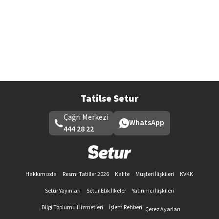
Tatilse Setur
Çağrı Merkezi
WhatsApp
444 28 22
Hakkımızda
Resmi Tatiller 2026
Kalite
Müşteri İlişkileri
KVKK
Setur Yayınları
Setur Etik İlkeler
Yatırımcı İlişkileri
Bilgi Toplumu Hizmetleri
İşlem Rehberi
Çerez Ayarları