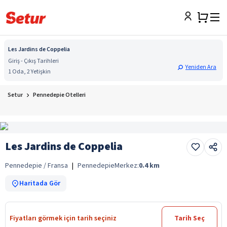
Les Jardins de Coppelia
Giriş - Çıkış Tarihleri
Yeniden Ara
1 Oda, 2 Yetişkin
Setur
Pennedepie Otelleri
Les Jardins de Coppelia
Pennedepie / Fransa
|
Pennedepie
Merkez:
0.4
km
Haritada Gör
Fiyatları görmek için tarih seçiniz
Tarih Seç