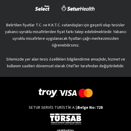
Belirtilen fiyatlar T.C. ve K.K.T.C. vatandaşları için geçerli olup tesisler
yabancı uyruklu misafirlerden fiyat farkı talep edebilmektedir. Yabancı
uyruklu misafirlere uygulanacak fiyatları çağrı merkezimizden
öğrenebilirsiniz.
Sitemizde yer alan tesis özellikleri bilgilendirme amaçlıdır, hizmet ve
kullanım saatleri dönemsel olarak Otel’ler tarafından değişitirilebilir.
SETUR SERVİS TURİSTİK A.Ş
Belge No: 728