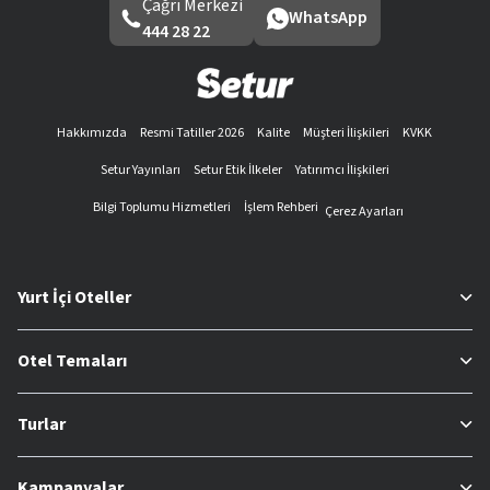
Çağrı Merkezi
WhatsApp
444 28 22
Hakkımızda
Resmi Tatiller 2026
Kalite
Müşteri İlişkileri
KVKK
Setur Yayınları
Setur Etik İlkeler
Yatırımcı İlişkileri
Bilgi Toplumu Hizmetleri
İşlem Rehberi
Çerez Ayarları
Yurt İçi Oteller
Otel Temaları
Turlar
Kampanyalar