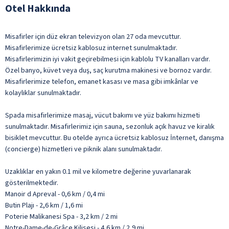
Otel Hakkında
Misafirler için düz ekran televizyon olan 27 oda mevcuttur.
Misafirlerimize ücretsiz kablosuz internet sunulmaktadır.
Misafirlerimizin iyi vakit geçirebilmesi için kablolu TV kanalları vardır.
Özel banyo, küvet veya duş, saç kurutma makinesi ve bornoz vardır.
Misafirlerimize telefon, emanet kasası ve masa gibi imkânlar ve
kolaylıklar sunulmaktadır.
Spada misafirlerimize masaj, vücut bakımı ve yüz bakımı hizmeti
sunulmaktadır. Misafirlerimiz için sauna, sezonluk açık havuz ve kiralık
bisiklet mevcuttur. Bu otelde ayrıca ücretsiz kablosuz İnternet, danışma
(concierge) hizmetleri ve piknik alanı sunulmaktadır.
Uzaklıklar en yakın 0.1 mil ve kilometre değerine yuvarlanarak
gösterilmektedir.
Manoir d Apreval - 0,6 km / 0,4 mi
Butin Plajı - 2,6 km / 1,6 mi
Poterie Malikanesi Spa - 3,2 km / 2 mi
Notre-Dame-de-Grâce Kilisesi - 4,6 km / 2,9 mi