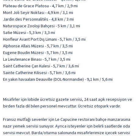
Plateau de Grace Platosu - 4,7 km / 2,9 mi
Mont Joli Seyir Noktası - 4,9 km / 3,1 mi
Jardin des Personnalités - 4,8 km / 3 mi
Naturospace Zooloji Bahçesi - 5 km / 3,1 mi
Satie Müzesi - 5,3 km / 3,3 mi
Honfleur Avant Port Dış Limanı - 5,7 km / 3,5 mi
Alphonse Allais Müzesi - 5,7 km / 3,5 mi
Eugene Boudin Müzesi - 5,7 km / 3,5 mi
La Lieutenance Binası - 5,7 km / 3,5 mi
Saint Catherine Çan Kulesi - 5,7 km / 3,6 mi
Sainte Catherine Kilisesi - 5,7 km / 3,6 mi
En yakın havaalanı Deauville (DOL-Normandie) - 9,1 km / 5,6 mi
Misafirler için lobide ücretsiz gazete servisi, 24 saat açık resepsiyon ve
birden fazla dil bilen personel mevcuttur. Ücretsiz otopark vardır.
Fransız mutfağı sevenler için Le Capucine restoranı bahçe manzarasına
nazır yemek servisi sunuyor. Ayrıca isteyenler için belirli saatlerde oda
servisi mevcut. Barda/oturma salonunda misafirlerimize içecek servisi