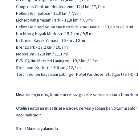
Archaopark Vogelherd - 12,4 km / 7,7 mi
Congress Centrum Heidenheim - 12,4 km / 7,7 mi
Hellenstein Şatosu - 12,8 km / 7,9 mi
Eichert Vahşi Yaşam Parkı - 12,8 km / 7,9 mi
HellensteinBad Aquarena Kapalı Yüzme Havuzu - 13,8 km / 8,6 mi
Hochberg Kayak Merkezi - 15,2 km / 9,5 mi
Nattheim Kayak Yamacı - 16 km / 10 mi
Brenzpark - 17,2 km / 10,7 mi
Mooseum - 17,8 km / 11,1 mi
BVS- Eğitim Merkezi Lauingen - 19,2 km / 12 mi
Steinheim Krateri - 19,6 km / 12,2 mi
Tercih edilen havaalanı Lobinger Hotel Parkhotel Stuttgart (STR) -
Misafirler için ofis, lobide ücretsiz gazete servisi ve kuru temizl
Otelin restoran misafirlere içecek servisi yapılan bar/oturma salonu
yapılmaktadır.
Steiff Müzesi yakınında