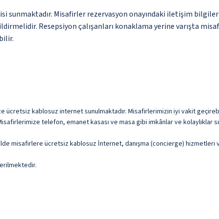
isi sunmaktadır. Misafirler rezervasyon onayındaki iletişim bilgile
ildirmelidir. Resepsiyon çalışanları konaklama yerine varışta misa
ilir.
ücretsiz kablosuz internet sunulmaktadır. Misafirlerimizin iyi vakit geçirebi
isafirlerimize telefon, emanet kasası ve masa gibi imkânlar ve kolaylıklar s
lde misafirlere ücretsiz kablosuz İnternet, danışma (concierge) hizmetleri v
erilmektedir.