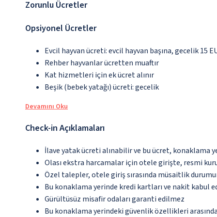
Zorunlu Ücretler
Opsiyonel Ücretler
Evcil hayvan ücreti: evcil hayvan başına, gecelik 15 E
Rehber hayvanlar ücretten muaftır
Kat hizmetleri için ek ücret alınır
Beşik (bebek yatağı) ücreti: gecelik
Devamını Oku
Check-in Açıklamaları
İlave yatak ücreti alınabilir ve bu ücret, konaklama y
Olası ekstra harcamalar için otele girişte, resmi kur
Özel talepler, otele giriş sırasında müsaitlik durumu
Bu konaklama yerinde kredi kartları ve nakit kabul 
Gürültüsüz misafir odaları garanti edilmez
Bu konaklama yerindeki güvenlik özellikleri arasın