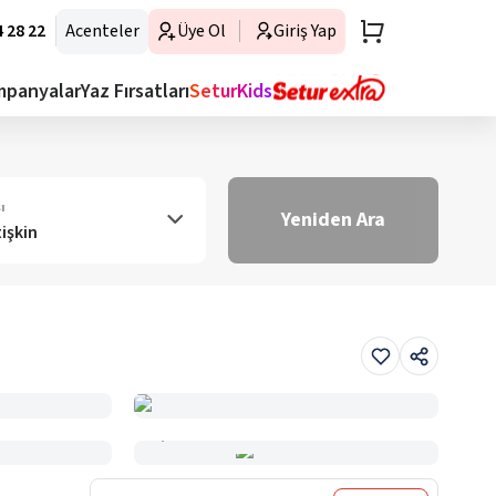
 28 22
Acenteler
Üye Ol
Giriş Yap
mpanyalar
Yaz Fırsatları
SeturKids
ı
Yeniden Ara
tişkin
Haritada Gör