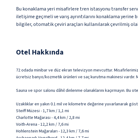
Bu konaklama yeri misafirlere tren istasyonu transfer serv
iletişime geçmeli ve varış ayrıntılarını konaklama yerine b
bilgiler, otomatik çeviri araçları kullanılarak çevrilmiş olab
Otel Hakkında
72 odada minibar ve düz ekran televizyon mevcuttur. Misafirlerimize 
ücretsiz banyo/kozmetik ürünleri ve saç kurutma makinesi vardır. M
Sauna ve spor salonu dâhil dinlenme olanaklarını kaçırmayın. Bu ote
Uzaklıklar en yakın 0.1 mil ve kilometre değerine yuvarlanarak göst
Steiff Müzesi - 1,7 km / 1,1 mi
Charlotte Mağarası - 4,4 km / 2,8 mi
Voith-Arena - 12,2 km / 7,6 mi
Hohlenstein Mağaraları - 12,3 km / 7,6 mi