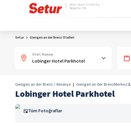
Setur Servis Turistik A.Ş.
Belge No: 728
Setur
Giengen an der Brenz Otelleri
Otel / Konum
Giengen an der Brenz / Almanya
|
Giengen an der Brenz
Merkez:
1
Lobinger Hotel Parkhotel
Tüm Fotoğraflar