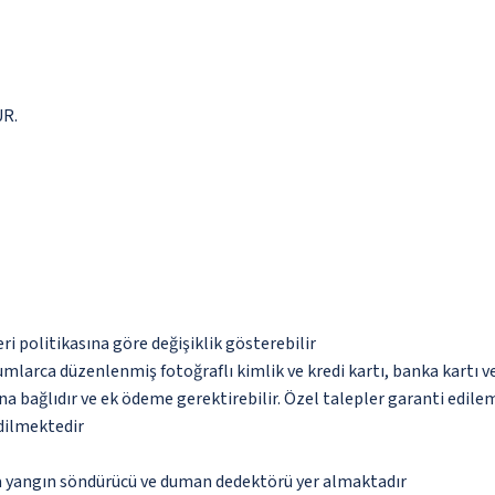
UR.
eri politikasına göre değişiklik gösterebilir
umlarca düzenlenmiş fotoğraflı kimlik ve kredi kartı, banka kartı v
na bağlıdır ve ek ödeme gerektirebilir. Özel talepler garanti edile
edilmektedir
da yangın söndürücü ve duman dedektörü yer almaktadır