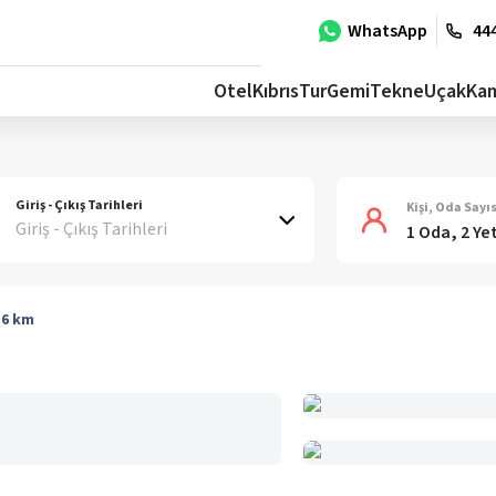
WhatsApp
444
Otel
Kıbrıs
Tur
Gemi
Tekne
Uçak
Ka
Giriş - Çıkış Tarihleri
Kişi, Oda Sayıs
Giriş - Çıkış Tarihleri
1 Oda, 2 Ye
.6
km