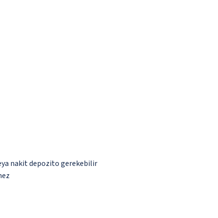
eya nakit depozito gerekebilir
mez