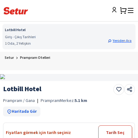
Lotbill Hotel
Giriş - Çıkış Tarihleri
Yeniden Ara
1 Oda, 2 Yetişkin
Setur
Prampram Otelleri
Lotbill Hotel
Prampram / Gana
|
Prampram
Merkez:
5.1
km
Haritada Gör
Fiyatları görmek için tarih seçiniz
Tarih Seç