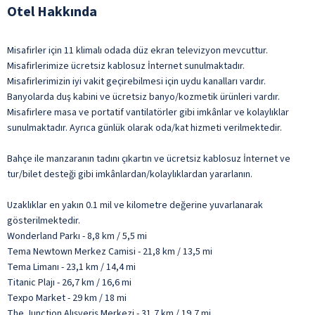
Otel Hakkında
Misafirler için 11 klimalı odada düz ekran televizyon mevcuttur.
Misafirlerimize ücretsiz kablosuz İnternet sunulmaktadır.
Misafirlerimizin iyi vakit geçirebilmesi için uydu kanalları vardır.
Banyolarda duş kabini ve ücretsiz banyo/kozmetik ürünleri vardır.
Misafirlere masa ve portatif vantilatörler gibi imkânlar ve kolaylıklar
sunulmaktadır. Ayrıca günlük olarak oda/kat hizmeti verilmektedir.
Bahçe ile manzaranın tadını çıkartın ve ücretsiz kablosuz İnternet ve
tur/bilet desteği gibi imkânlardan/kolaylıklardan yararlanın.
Uzaklıklar en yakın 0.1 mil ve kilometre değerine yuvarlanarak
gösterilmektedir.
Wonderland Parkı - 8,8 km / 5,5 mi
Tema Newtown Merkez Camisi - 21,8 km / 13,5 mi
Tema Limanı - 23,1 km / 14,4 mi
Titanic Plajı - 26,7 km / 16,6 mi
Texpo Market - 29 km / 18 mi
The Junction Alışveriş Merkezi - 31,7 km / 19,7 mi