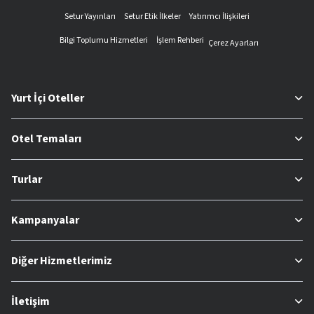
Setur Yayınları
Setur Etik İlkeler
Yatırımcı İlişkileri
Bilgi Toplumu Hizmetleri
İşlem Rehberi
Çerez Ayarları
Yurt İçi Oteller
Otel Temaları
Turlar
Kampanyalar
Diğer Hizmetlerimiz
İletişim