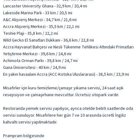
Lancaster University Ghana - 32,9 km / 20,4 mi
Lakeside Marina Park - 33 km / 20,5 mi
A&C Alışveriş Merkezi - 34,7 km / 21,6 mi
Accra Alışveriş Merkezi - 35,5 km / 22,1 mi
Teshie Plajı - 35,8 km / 22,2 mi
Wild Gecko El Sanatları Dükkanı - 36,6 km / 22,8 mi
Accra Hayvanat Bahçesi ve Nesli Tükenme Tehlikesi Altındaki Primatları
Yetiştirme Merkezi - 39,6 km / 24,6 mi
Achimota Orman Parkı - 39,8 km / 24,7 mi
Gana Üniversitesi - 40 km / 24,9 mi
En yakın havaalanı Accra (ACC-Kotoka Uluslararası) - 38,5 km / 23,9 mi
Misafirler için kuru temizleme/çamaşır yıkama servisi, 24 saat açık
resepsiyon ve çamaşırhane mevcuttur. Ücretsiz otopark vardır.
Restoranda yemek servisi yapılıyor, ayrıca otelde belirli saatlerde oda
servisi sunuluyor. Misafirlere her gün 7 ve 10 arasında ücretli İngiliz
kahvaltı servisi yapılmaktadır.
Prampram bölgesinde