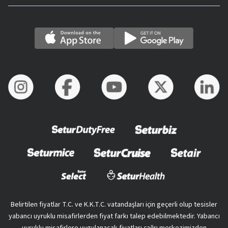
Belirtilen fiyatlar T.C. ve K.K.T.C. vatandaşları için geçerli olup tesisler
yabancı uyruklu misafirlerden fiyat farkı talep edebilmektedir. Yabancı
uyruklu misafirlere uygulanacak fiyatları çağrı merkezimizden