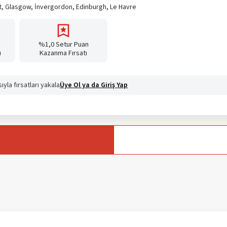
t, Glasgow, İnvergordon, Edinburgh, Le Havre
%1,0 Setur Puan
ı
Kazanma Fırsatı
yla fırsatları yakala
Üye Ol ya da Giriş Yap