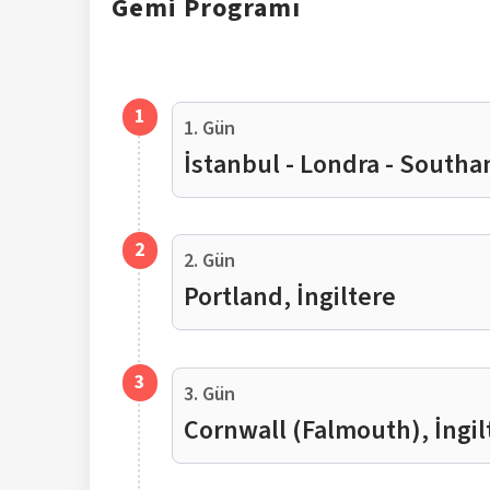
Gemi
Programı
1
1. Gün
İstanbul - Londra - South
2
2. Gün
Portland, İngiltere
3
3. Gün
Cornwall (Falmouth), İngil