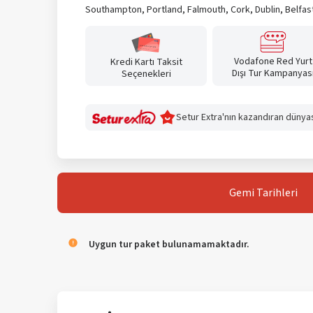
Southampton, Portland, Falmouth, Cork, Dublin, Belfas
Çağatay Yılmaz Yükseloğulları
Çağatay Yılmaz Yükseloğulları
Vodafone Red Yurt
Kredi Kartı Taksit
Dışı Tur Kampanyas
Seçenekleri
Setur Extra'nın kazandıran dünyası
Gemi
Tarihleri
Uygun tur paket bulunamamaktadır.