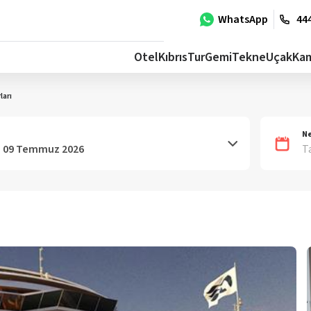
WhatsApp
444
Otel
Kıbrıs
Tur
Gemi
Tekne
Uçak
Ka
ları
Ne
T