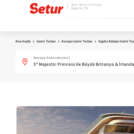
Setur Servis Turistik A.Ş.
Belge No: 728
Ana Sayfa
Gemi Turları
Avrupa Gemi Turları
İngiliz Adaları Gemi Tur
Nereye Gideceksiniz?