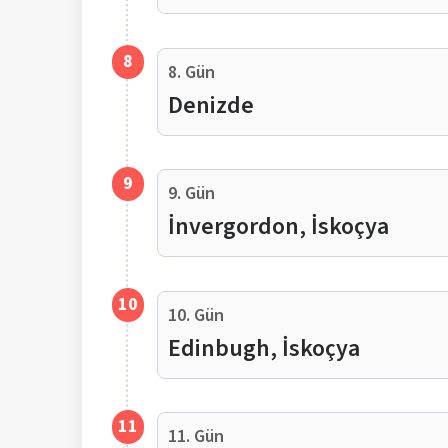
8
8. Gün
Denizde
9
9. Gün
İnvergordon, İskoçya
10
10. Gün
Edinbugh, İskoçya
11
11. Gün