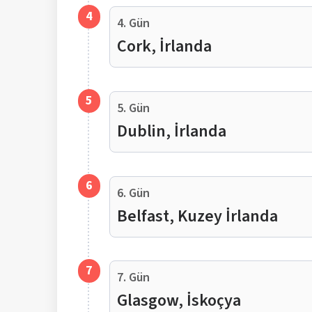
4
4. Gün
Cork, İrlanda
5
5. Gün
Dublin, İrlanda
6
6. Gün
Belfast, Kuzey İrlanda
7
7. Gün
Glasgow, İskoçya