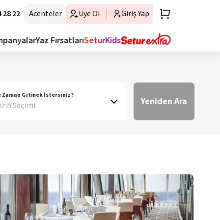
 28 22
Acenteler
Üye Ol
Giriş Yap
mpanyalar
Yaz Fırsatları
SeturKids
 Zaman Gitmek İstersiniz?
Yeniden Ara
arih Seçimi