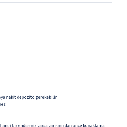
eya nakit depozito gerekebilir
mez
rhangi bir endişeniz varsa varışınızdan önce konaklama