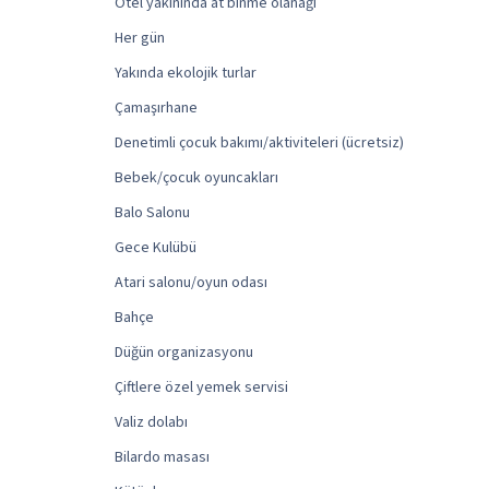
Otel yakınında at binme olanağı
Her gün
Yakında ekolojik turlar
Çamaşırhane
Denetimli çocuk bakımı/aktiviteleri (ücretsiz)
Bebek/çocuk oyuncakları
Balo Salonu
Gece Kulübü
Atari salonu/oyun odası
Bahçe
Düğün organizasyonu
Çiftlere özel yemek servisi
Valiz dolabı
Bilardo masası