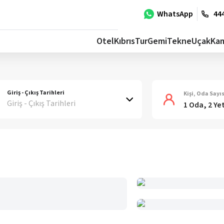
WhatsApp
444
Otel
Kıbrıs
Tur
Gemi
Tekne
Uçak
Ka
Giriş - Çıkış Tarihleri
Kişi, Oda Sayıs
Giriş - Çıkış Tarihleri
1 Oda, 2 Ye