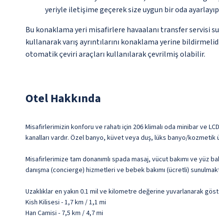
yeriyle iletişime geçerek size uygun bir oda ayarlayı
Bu konaklama yeri misafirlere havaalanı transfer servisi s
kullanarak varış ayrıntılarını konaklama yerine bildirmelid
otomatik çeviri araçları kullanılarak çevrilmiş olabilir.
Otel Hakkında
Misafirlerimizin konforu ve rahatı için 206 klimalı oda minibar ve LC
kanalları vardır. Özel banyo, küvet veya duş, lüks banyo/kozmetik ü
Misafirlerimize tam donanımlı spada masaj, vücut bakımı ve yüz bak
danışma (concierge) hizmetleri ve bebek bakımı (ücretli) sunulmakt
Uzaklıklar en yakın 0.1 mil ve kilometre değerine yuvarlanarak göst
Kish Kilisesi - 1,7 km / 1,1 mi
Han Camisi - 7,5 km / 4,7 mi