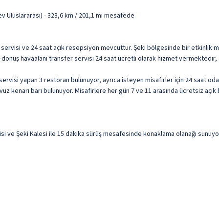
v Uluslararası) - 323,6 km / 201,1 mi mesafede
 servisi ve 24 saat açık resepsiyon mevcuttur. Şeki bölgesinde bir etkinlik m
iş-dönüş havaalanı transfer servisi 24 saat ücretli olarak hizmet vermektedir,
 servisi yapan 3 restoran bulunuyor, ayrıca isteyen misafirler için 24 saat o
vuz kenarı barı bulunuyor. Misafirlere her gün 7 ve 11 arasında ücretsiz açık 
 ve Şeki Kalesi ile 15 dakika sürüş mesafesinde konaklama olanağı sunuyor. B