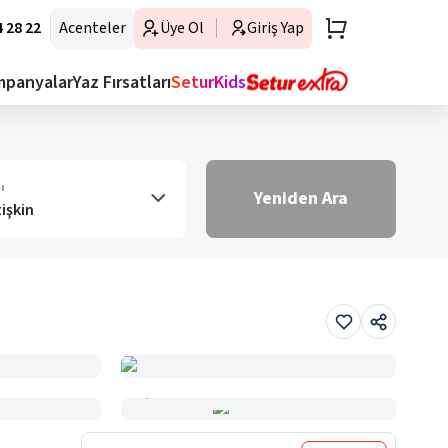
 28 22
Acenteler
Üye Ol
Giriş Yap
mpanyalar
Yaz Fırsatları
SeturKids
ı
Yeniden Ara
tişkin
Haritada Gör