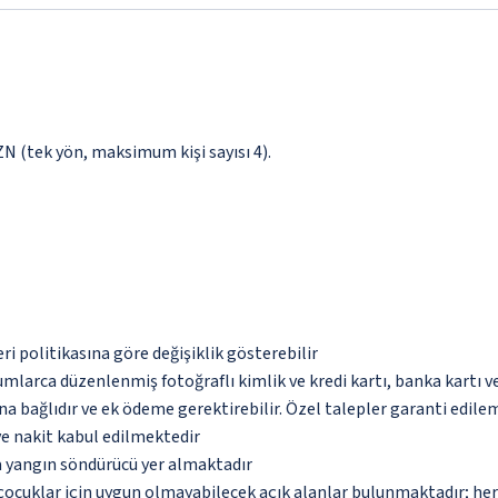
AZN (tek yön, maksimum kişi sayısı 4).
eri politikasına göre değişiklik gösterebilir
umlarca düzenlenmiş fotoğraflı kimlik ve kredi kartı, banka kartı v
na bağlıdır ve ek ödeme gerektirebilir. Özel talepler garanti edile
ve nakit kabul edilmektedir
a yangın söndürücü yer almaktadır
çocuklar için uygun olmayabilecek açık alanlar bulunmaktadır; he