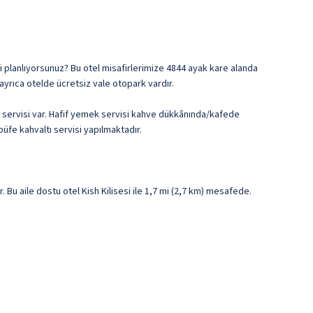
i planlıyorsunuz? Bu otel misafirlerimize 4844 ayak kare alanda
 ayrıca otelde ücretsiz vale otopark vardır.
da servisi var. Hafif yemek servisi kahve dükkânında/kafede
büfe kahvaltı servisi yapılmaktadır.
u aile dostu otel Kish Kilisesi ile 1,7 mi (2,7 km) mesafede.