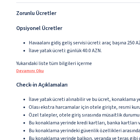
Zorunlu Ücretler
Opsiyonel Ücretler
Havaalanı gidiş geliş servisi ücreti: araç başına 250 
İlave yatak ücreti: günlük 40.0 AZN.
Yukarıdaki liste tüm bilgileri içerme
Devamını Oku
Check-in Açıklamaları
İlave yatak ücreti alınabilir ve bu ücret, konaklama y
Olası ekstra harcamalar için otele girişte, resmi kur
Özel talepler, otele giriş sırasında müsaitlik durumu
Bu konaklama yerinde kredi kartları, banka kartları 
Bu konaklama yerindeki güvenlik özellikleri arasınd
Bu konaklama yerinde balkon, veranda ve teras gibi 