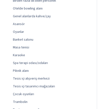
Birden fazla dil bilen personel
Otelde bowling alanı
Genel alanlarda kahve/çay
Asansör
Oyunlar
Banket salonu
Masa tenisi
Karaoke
Spa terapi odası/odaları
Piknik alanı
Tesis içi alışveriş merkezi
Tesis içi tasarımcı mağazaları
Çocuk oyunları
Trambolin