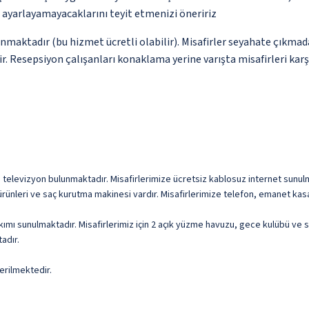
p ayarlayamayacaklarını teyit etmenizi öneririz
unmaktadır (bu hizmet ücretli olabilir). Misafirler seyahate çıkmad
ir. Resepsiyon çalışanları konaklama yerine varışta misafirleri kar
D televizyon bulunmaktadır. Misafirlerimize ücretsiz kablosuz internet sunulma
rünleri ve saç kurutma makinesi vardır. Misafirlerimize telefon, emanet kasa
ımı sunulmaktadır. Misafirlerimiz için 2 açık yüzme havuzu, gece kulübü ve 
adır.
erilmektedir.