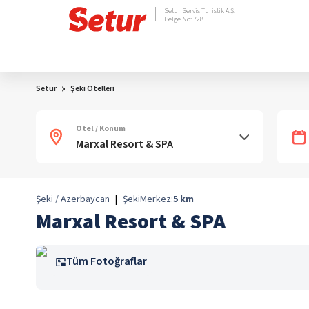
Setur Servis Turistik A.Ş.
Belge No: 728
Setur
Şeki Otelleri
Otel / Konum
Şeki / Azerbaycan
|
Şeki
Merkez:
5
km
Marxal Resort & SPA
Tüm Fotoğraflar