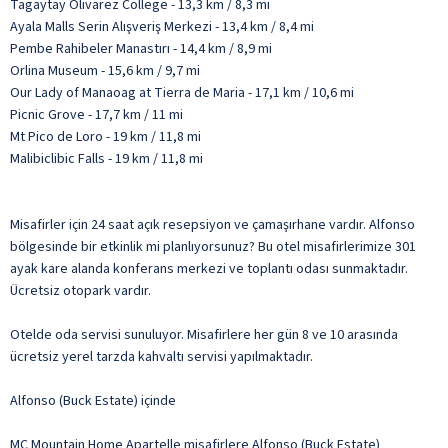
Tagaytay Olivarez College - 13,3 km / 8,3 mi
Ayala Malls Serin Alışveriş Merkezi - 13,4 km / 8,4 mi
Pembe Rahibeler Manastırı - 14,4 km / 8,9 mi
Orlina Museum - 15,6 km / 9,7 mi
Our Lady of Manaoag at Tierra de Maria - 17,1 km / 10,6 mi
Picnic Grove - 17,7 km / 11 mi
Mt Pico de Loro - 19 km / 11,8 mi
Malibiclibic Falls - 19 km / 11,8 mi
Misafirler için 24 saat açık resepsiyon ve çamaşırhane vardır. Alfonso
bölgesinde bir etkinlik mi planlıyorsunuz? Bu otel misafirlerimize 301
ayak kare alanda konferans merkezi ve toplantı odası sunmaktadır.
Ücretsiz otopark vardır.
Otelde oda servisi sunuluyor. Misafirlere her gün 8 ve 10 arasında
ücretsiz yerel tarzda kahvaltı servisi yapılmaktadır.
Alfonso (Buck Estate) içinde
MC Mountain Home Apartelle misafirlere Alfonso (Buck Estate)