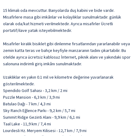
15 klimalı oda mevcuttur. Banyolarda duş kabini ve bide vardır.
Misafirlere masa gibi imkânlar ve kolaylıklar sunulmaktadır. günlük
olarak oda/kat hizmeti verilmektedir. Ayrıca misafirler Ücretli
portatif/ilave yatak isteyebilmektedir.
Misafirler kiralık bisiklet gibi dinlenme fırsatlarından yararlanabilir veya
zemin katta teras ve bahçe keyfiyle manzaranın tadını çıkartabilir. Bu
otelde ayrıca ücretsiz kablosuz İnternet, piknik alanı ve yakındaki spor
salonuna indirimli giriş imkânı sunulmaktadır.
Uzaklıklar en yakın 0.1 mil ve kilometre değerine yuvarlanarak
gösterilmektedir.
Spendido Golf Sahası - 3,2 km / 2 mi
Puzzle Mansion - 6,3 km / 3,9 mi
Batulao Dağı - 7 km / 4,3 mi
Sky Ranch Eğlence Parkı - 9,2 km / 5,7 mi
Summit Ridge Gezinti Alanı - 9,9 km / 6,1 mi
Taal Lake - 11,9 km / 7,4 mi
Lourdesli Hz. Meryem Kilisesi - 12,7 km / 7,9 mi