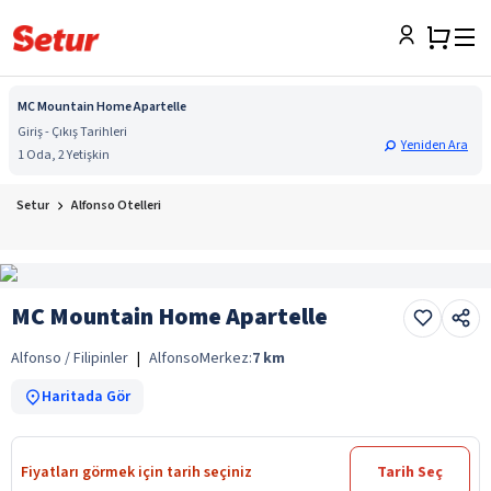
MC Mountain Home Apartelle
Giriş - Çıkış Tarihleri
Yeniden Ara
1 Oda, 2 Yetişkin
Setur
Alfonso Otelleri
MC Mountain Home Apartelle
Alfonso / Filipinler
|
Alfonso
Merkez:
7
km
Haritada Gör
Fiyatları görmek için tarih seçiniz
Tarih Seç