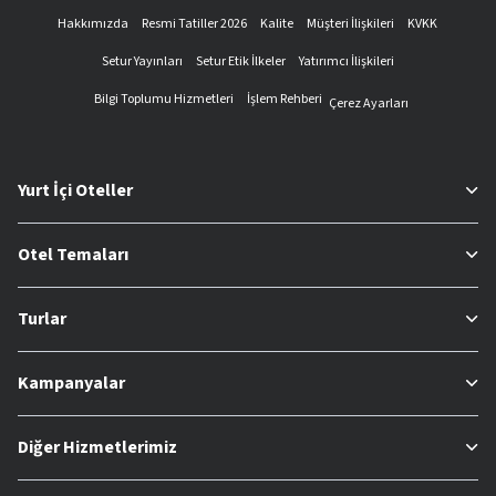
Hakkımızda
Resmi Tatiller 2026
Kalite
Müşteri İlişkileri
KVKK
Setur Yayınları
Setur Etik İlkeler
Yatırımcı İlişkileri
Bilgi Toplumu Hizmetleri
İşlem Rehberi
Çerez Ayarları
Yurt İçi Oteller
Otel Temaları
Turlar
Kampanyalar
Diğer Hizmetlerimiz