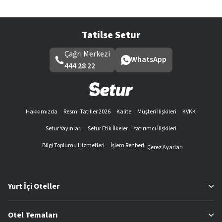
Tatilse Setur
Çağrı Merkezi
WhatsApp
444 28 22
Hakkımızda
Resmi Tatiller 2026
Kalite
Müşteri İlişkileri
KVKK
Setur Yayınları
Setur Etik İlkeler
Yatırımcı İlişkileri
Bilgi Toplumu Hizmetleri
İşlem Rehberi
Çerez Ayarları
Yurt İçi Oteller
Otel Temaları