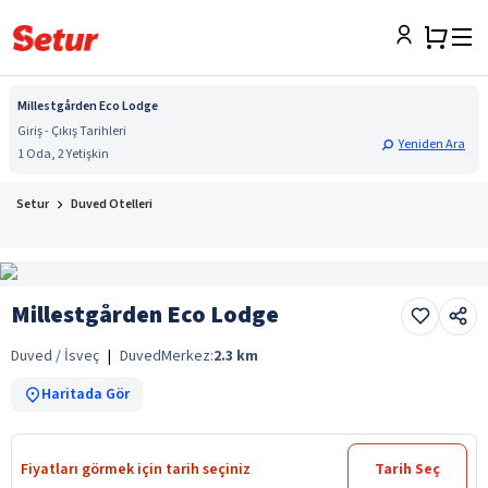
Millestgården Eco Lodge
Giriş - Çıkış Tarihleri
Yeniden Ara
1 Oda, 2 Yetişkin
Setur
Duved Otelleri
Millestgården Eco Lodge
Duved / İsveç
|
Duved
Merkez:
2.3
km
Haritada Gör
Fiyatları görmek için tarih seçiniz
Tarih Seç