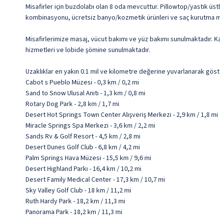
Misafirler için buzdolabı olan 8 oda mevcuttur. Pillowtop/yastık üs
kombinasyonu, ücretsiz banyo/kozmetik ürünleri ve saç kurutma ma
Misafirlerimize masaj, vücut bakımı ve yüz bakımı sunulmaktadır. Ka
hizmetleri ve lobide şömine sunulmaktadır.
Uzaklıklar en yakın 0.1 mil ve kilometre değerine yuvarlanarak göst
Cabot s Pueblo Müzesi - 0,3 km / 0,2 mi
Sand to Snow Ulusal Anıtı - 1,3 km / 0,8 mi
Rotary Dog Park - 2,8 km / 1,7 mi
Desert Hot Springs Town Center Alışveriş Merkezi - 2,9 km / 1,8 mi
Miracle Springs Spa Merkezi - 3,6 km / 2,2 mi
Sands Rv & Golf Resort - 4,5 km / 2,8 mi
Desert Dunes Golf Club - 6,8 km / 4,2 mi
Palm Springs Hava Müzesi - 15,5 km / 9,6 mi
Desert Highland Parkı - 16,4 km / 10,2 mi
Desert Family Medical Center - 17,3 km / 10,7 mi
Sky Valley Golf Club - 18 km / 11,2 mi
Ruth Hardy Park - 18,2 km / 11,3 mi
Panorama Park - 18,2 km / 11,3 mi