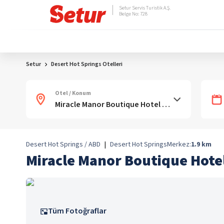
Setur Servis Turistik A.Ş.
Belge No: 728
Setur
Desert Hot Springs Otelleri
Otel / Konum
Desert Hot Springs / ABD
|
Desert Hot Springs
Merkez:
1.9
km
Miracle Manor Boutique Hote
Tüm Fotoğraflar