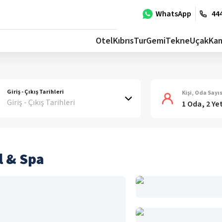
WhatsApp
444
Otel
Kıbrıs
Tur
Gemi
Tekne
Uçak
Ka
Giriş - Çıkış Tarihleri
Kişi, Oda Sayıs
Giriş - Çıkış Tarihleri
1 Oda, 2 Ye
l & Spa