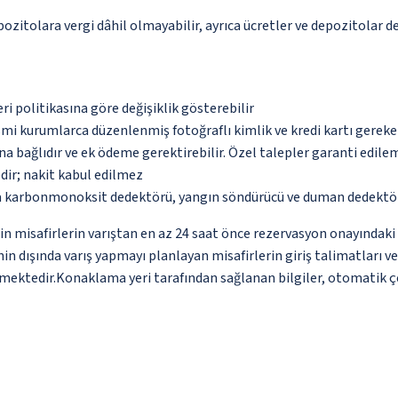
pozitolara vergi dâhil olmayabilir, ayrıca ücretler ve depozitolar de
eri politikasına göre değişiklik gösterebilir
esmi kurumlarca düzenlenmiş fotoğraflı kimlik ve kredi kartı gereke
na bağlıdır ve ek ödeme gerektirebilir. Özel talepler garanti edile
dir; nakit kabul edilmez
nda karbonmonoksit dedektörü, yangın söndürücü ve duman dedektö
 için misafirlerin varıştan en az 24 saat önce rezervasyon onayındak
in dışında varış yapmayı planlayan misafirlerin giriş talimatları v
mektedir.Konaklama yeri tarafından sağlanan bilgiler, otomatik çevi