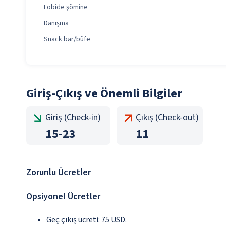
Lobide şömine
Danışma
Snack bar/büfe
Giriş-Çıkış ve Önemli Bilgiler
Giriş (Check-in)
Çıkış (Check-out)
15
-
23
11
Zorunlu Ücretler
Opsiyonel Ücretler
Geç çıkış ücreti: 75 USD.