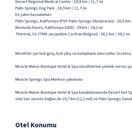
Desert Regional Medical Center - 18,8 km / 11,7 mi
Palm Springs Dog Park - 18,9 km / 11,7 mi
En yakın havaalanları:
Palm Springs, Kaliforniya (PSP-Palm Springs Uluslararası) - 20,5 km 
Bermuda Dunes, Kaliforniya (UDD) - 39 km / 24,2 mi
Thermal, CA (TRM-Jacqueline Cochran Bölgesi) - 58,1 km / 36,1 mi
Misafirler için hızlı giriş, hızlı çıkış ve kütüphane mevcuttur. Ücretsi
Miracle Manor Boutique Hotel & Spa misafirlerine yemek servisi yapa
Miracle Springs Spa Merkezi yakınında
Miracle Manor Boutique Hotel & Spa konaklamanızda Desert Hot Spr
otel San Jacinto Dağları ile 19,7 km (12,2 mil) ve Palm Springs Sana
Otel Konumu