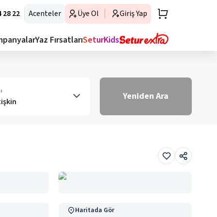
 28 22
Acenteler
Üye Ol
Giriş Yap
mpanyalar
Yaz Fırsatları
SeturKids
ı
Yeniden Ara
tişkin
Haritada Gör