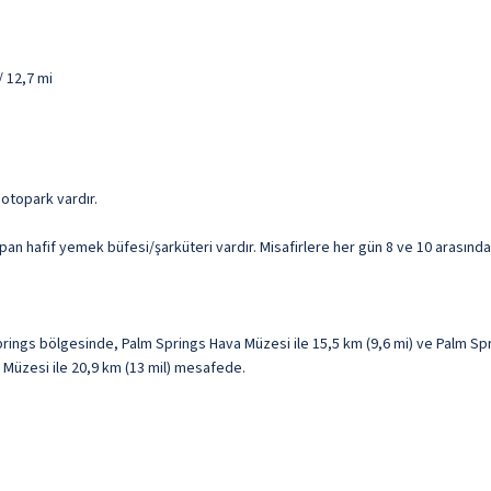
/ 12,7 mi
z otopark vardır.
n hafif yemek büfesi/şarküteri vardır. Misafirlere her gün 8 ve 10 arasında 
ings bölgesinde, Palm Springs Hava Müzesi ile 15,5 km (9,6 mi) ve Palm Spr
t Müzesi ile 20,9 km (13 mil) mesafede.