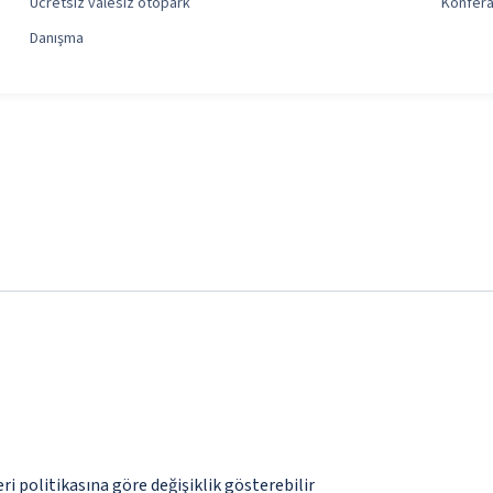
Ücretsiz valesiz otopark
Konfera
Danışma
eri politikasına göre değişiklik gösterebilir