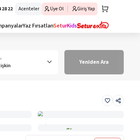
 28 22
Acenteler
Üye Ol
Giriş Yap
mpanyalar
Yaz Fırsatları
SeturKids
ı
Yeniden Ara
tişkin
Haritada Gör