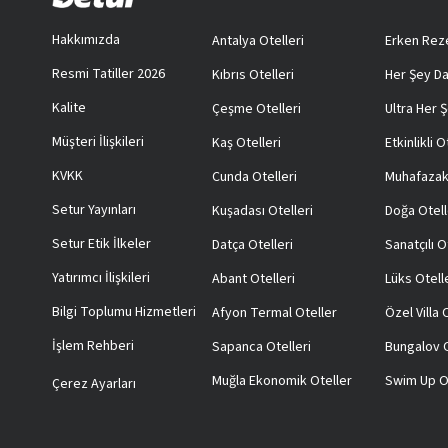
Hakkımızda
Antalya Otelleri
Erken Reze
Resmi Tatiller 2026
Kıbrıs Otelleri
Her Şey Da
Kalite
Çeşme Otelleri
Ultra Her Ş
Müşteri İlişkileri
Kaş Otelleri
Etkinlikli O
KVKK
Cunda Otelleri
Muhafazak
Setur Yayınları
Kuşadası Otelleri
Doğa Otell
Setur Etik İlkeler
Datça Otelleri
Sanatçılı O
Yatırımcı İlişkileri
Abant Otelleri
Lüks Otell
Bilgi Toplumu Hizmetleri
Afyon Termal Oteller
Özel Villa
İşlem Rehberi
Sapanca Otelleri
Bungalov O
Muğla Ekonomik Oteller
Swim Up O
Çerez Ayarları