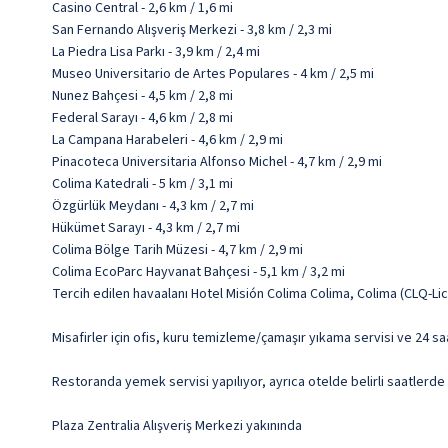
Casino Central - 2,6 km / 1,6 mi
San Fernando Alışveriş Merkezi - 3,8 km / 2,3 mi
La Piedra Lisa Parkı - 3,9 km / 2,4 mi
Museo Universitario de Artes Populares - 4 km / 2,5 mi
Nunez Bahçesi - 4,5 km / 2,8 mi
Federal Sarayı - 4,6 km / 2,8 mi
La Campana Harabeleri - 4,6 km / 2,9 mi
Pinacoteca Universitaria Alfonso Michel - 4,7 km / 2,9 mi
Colima Katedrali - 5 km / 3,1 mi
Özgürlük Meydanı - 4,3 km / 2,7 mi
Hükümet Sarayı - 4,3 km / 2,7 mi
Colima Bölge Tarih Müzesi - 4,7 km / 2,9 mi
Colima EcoParc Hayvanat Bahçesi - 5,1 km / 3,2 mi
Tercih edilen havaalanı Hotel Misión Colima Colima, Colima (CLQ-Li
Misafirler için ofis, kuru temizleme/çamaşır yıkama servisi ve 24 s
Restoranda yemek servisi yapılıyor, ayrıca otelde belirli saatlerde
Plaza Zentralia Alışveriş Merkezi yakınında