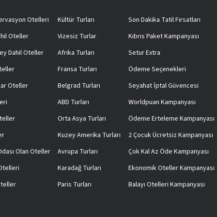
rvasyon Otelleri
Kültür Turları
Son Dakika Tatil Fırsatları
hil Oteller
Vizesiz Turlar
Kıbrıs Paket Kampanyası
ey Dahil Oteller
Afrika Turları
Setur Extra
teller
Fransa Turları
Ödeme Seçenekleri
ar Oteller
Belgrad Turları
Seyahat İptal Güvencesi
eri
ABD Turları
Worldpuan Kampanyası
teller
Orta Asya Turları
Ödeme Erteleme Kampanyası
er
Kuzey Amerika Turları
2 Çocuk Ücretsiz Kampanyası
 Odası Olan Oteller
Avrupa Turları
Çok Kal Az Öde Kampanyası
telleri
Karadağ Turları
Ekonomik Oteller Kampanyası
teller
Paris Turları
Balayı Otelleri Kampanyası