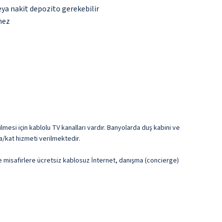
eya nakit depozito gerekebilir
mez
lmesi için kablolu TV kanalları vardır. Banyolarda duş kabini ve
a/kat hizmeti verilmektedir.
lde misafirlere ücretsiz kablosuz İnternet, danışma (concierge)