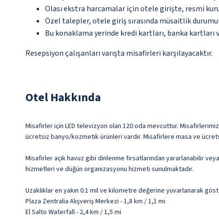
Olası ekstra harcamalar için otele girişte, resmi kur
Özel talepler, otele giriş sırasında müsaitlik durumu
Bu konaklama yerinde kredi kartları, banka kartları 
Resepsiyon çalışanları varışta misafirleri karşılayacaktır.
Otel Hakkında
Misafirler için LED televizyon olan 120 oda mevcuttur. Misafirlerimiz
ücretsiz banyo/kozmetik ürünleri vardır. Misafirlere masa ve ücretsi
Misafirler açık havuz gibi dinlenme fırsatlarından yararlanabilir ve
hizmetleri ve düğün organizasyonu hizmeti sunulmaktadır.
Uzaklıklar en yakın 0.1 mil ve kilometre değerine yuvarlanarak göst
Plaza Zentralia Alışveriş Merkezi - 1,8 km / 1,1 mi
El Salto Waterfall - 2,4 km / 1,5 mi