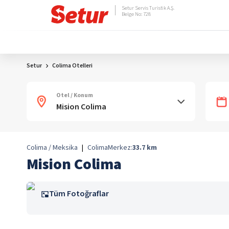
Setur Servis Turistik A.Ş.
Belge No: 728
Setur
Colima Otelleri
Otel / Konum
Colima / Meksika
|
Colima
Merkez:
33.7
km
Mision Colima
Tüm Fotoğraflar