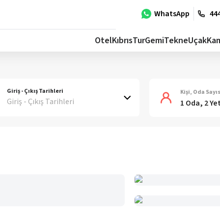
WhatsApp
444
Otel
Kıbrıs
Tur
Gemi
Tekne
Uçak
Ka
Giriş - Çıkış Tarihleri
Kişi, Oda Sayıs
Giriş - Çıkış Tarihleri
1 Oda, 2 Ye