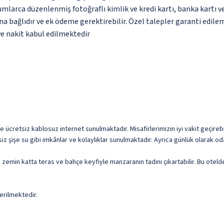
umlarca düzenlenmiş fotoğraflı kimlik ve kredi kartı, banka kartı v
na bağlıdır ve ek ödeme gerektirebilir. Özel talepler garanti edile
ve nakit kabul edilmektedir
e ücretsiz kablosuz internet sunulmaktadır. Misafirlerimizin iyi vakit geçirebi
z şişe su gibi imkânlar ve kolaylıklar sunulmaktadır. Ayrıca günlük olarak od
ya zemin katta teras ve bahçe keyfiyle manzaranın tadını çıkartabilir. Bu ote
erilmektedir.