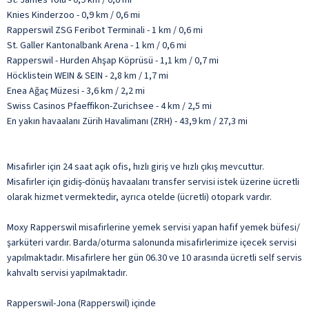
Knies Kinderzoo - 0,9 km / 0,6 mi
Rapperswil ZSG Feribot Terminali - 1 km / 0,6 mi
St. Galler Kantonalbank Arena - 1 km / 0,6 mi
Rapperswil - Hurden Ahşap Köprüsü - 1,1 km / 0,7 mi
Höcklistein WEIN & SEIN - 2,8 km / 1,7 mi
Enea Ağaç Müzesi - 3,6 km / 2,2 mi
Swiss Casinos Pfaeffikon-Zurichsee - 4 km / 2,5 mi
En yakın havaalanı Zürih Havalimanı (ZRH) - 43,9 km / 27,3 mi
Misafirler için 24 saat açık ofis, hızlı giriş ve hızlı çıkış mevcuttur.
Misafirler için gidiş-dönüş havaalanı transfer servisi istek üzerine ücretli
olarak hizmet vermektedir, ayrıca otelde (ücretli) otopark vardır.
Moxy Rapperswil misafirlerine yemek servisi yapan hafif yemek büfesi/
şarküteri vardır. Barda/oturma salonunda misafirlerimize içecek servisi
yapılmaktadır. Misafirlere her gün 06.30 ve 10 arasında ücretli self servis
kahvaltı servisi yapılmaktadır.
Rapperswil-Jona (Rapperswil) içinde