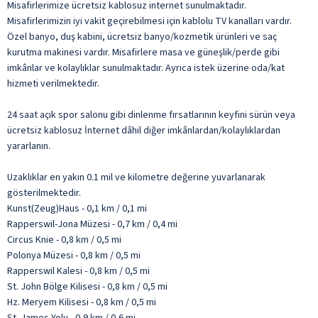
Misafirlerimize ücretsiz kablosuz internet sunulmaktadır.
Misafirlerimizin iyi vakit geçirebilmesi için kablolu TV kanalları vardır.
Özel banyo, duş kabini, ücretsiz banyo/kozmetik ürünleri ve saç
kurutma makinesi vardır. Misafirlere masa ve güneşlik/perde gibi
imkânlar ve kolaylıklar sunulmaktadır. Ayrıca istek üzerine oda/kat
hizmeti verilmektedir.
24 saat açık spor salonu gibi dinlenme fırsatlarının keyfini sürün veya
ücretsiz kablosuz İnternet dâhil diğer imkânlardan/kolaylıklardan
yararlanın.
Uzaklıklar en yakın 0.1 mil ve kilometre değerine yuvarlanarak
gösterilmektedir.
Kunst(Zeug)Haus - 0,1 km / 0,1 mi
Rapperswil-Jona Müzesi - 0,7 km / 0,4 mi
Circus Knie - 0,8 km / 0,5 mi
Polonya Müzesi - 0,8 km / 0,5 mi
Rapperswil Kalesi - 0,8 km / 0,5 mi
St. John Bölge Kilisesi - 0,8 km / 0,5 mi
Hz. Meryem Kilisesi - 0,8 km / 0,5 mi
St. James Yolu - 0,9 km / 0,6 mi