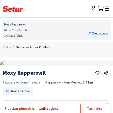
Moxy Rapperswil
Giriş - Çıkış Tarihleri
Yeniden Ara
1 Oda, 2 Yetişkin
Setur
Rapperswil-Jona Otelleri
Moxy Rapperswil
Rapperswil-Jona / İsviçre
|
Rapperswil-Jona
Merkez:
2.6
km
Haritada Gör
Fiyatları görmek için tarih seçiniz
Tarih Seç