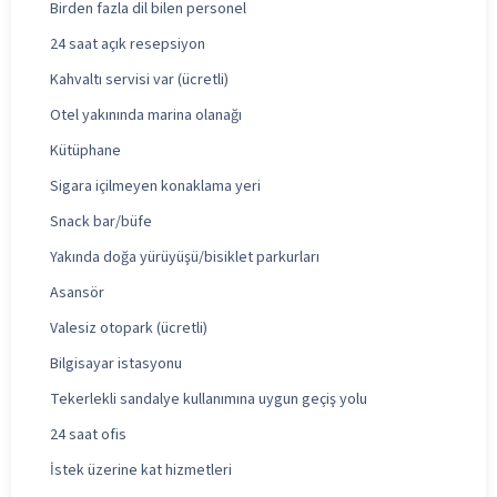
Birden fazla dil bilen personel
24 saat açık resepsiyon
Kahvaltı servisi var (ücretli)
Otel yakınında marina olanağı
Kütüphane
Sigara içilmeyen konaklama yeri
Snack bar/büfe
Yakında doğa yürüyüşü/bisiklet parkurları
Asansör
Valesiz otopark (ücretli)
Bilgisayar istasyonu
Tekerlekli sandalye kullanımına uygun geçiş yolu
24 saat ofis
İstek üzerine kat hizmetleri