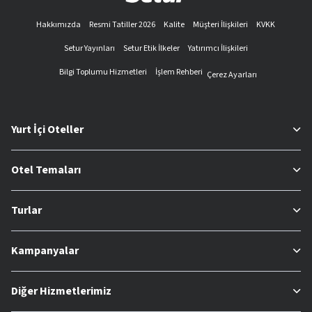
Hakkımızda
Resmi Tatiller 2026
Kalite
Müşteri İlişkileri
KVKK
Setur Yayınları
Setur Etik İlkeler
Yatırımcı İlişkileri
Bilgi Toplumu Hizmetleri
İşlem Rehberi
Çerez Ayarları
Yurt İçi Oteller
Otel Temaları
Turlar
Kampanyalar
Diğer Hizmetlerimiz