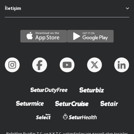
İletişim
Belirtilen fiyatlar T.C. ve K.K.T.C. vatandaşları için geçerli olup tesisler