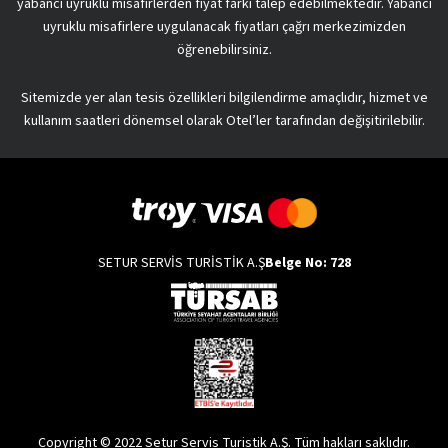
yabancı uyruklu misafirlerden fiyat farkı talep edebilmektedir. Yabancı
uyruklu misafirlere uygulanacak fiyatları çağrı merkezimizden
öğrenebilirsiniz.
Sitemizde yer alan tesis özellikleri bilgilendirme amaçlıdır, hizmet ve
kullanım saatleri dönemsel olarak Otel’ler tarafından değişitirilebilir.
SETUR SERVİS TURİSTİK A.Ş
Belge No: 728
Copyright © 2022 Setur Servis Turistik A.Ş. Tüm hakları saklıdır.