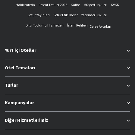
Hakkımızda
Resmi Tatiller 2026
Kalite
Müşteri İlişkileri
KVKK
Setur Yayınları
Setur Etik İlkeler
Yatırımcı İlişkileri
Bilgi Toplumu Hizmetleri
İşlem Rehberi
Çerez Ayarları
Yurt İçi Oteller
Otel Temaları
Turlar
Kampanyalar
Diğer Hizmetlerimiz