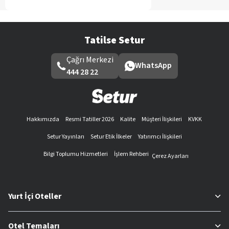
Tatilse Setur
Çağrı Merkezi
WhatsApp
444 28 22
Hakkımızda
Resmi Tatiller 2026
Kalite
Müşteri İlişkileri
KVKK
Setur Yayınları
Setur Etik İlkeler
Yatırımcı İlişkileri
Bilgi Toplumu Hizmetleri
İşlem Rehberi
Çerez Ayarları
Yurt İçi Oteller
Otel Temaları