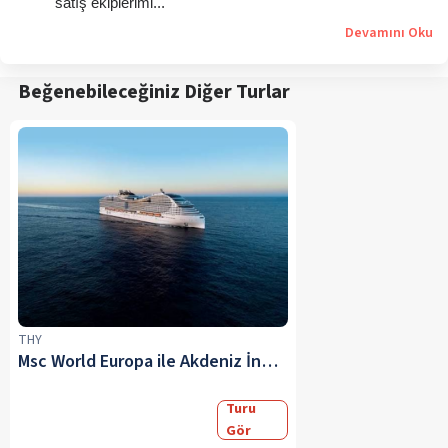
satış ekiplerimi...
Devamını Oku
Beğenebileceğiniz Diğer Turlar
THY
Msc World Europa ile Akdeniz İncileri ve 3 Ülke 28 Haziran – 12 & 19 & 26 Temmuz – 23 & 30 Ağustos – 04 Ekim 2027
Turu
Gör