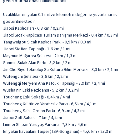
genel oturma odası bulunmaktadır.
Uzaklıklar en yakın 0.1 mil ve kilometre değerine yuvarlanarak
gösterilmektedir.
Jiaosi Kaplıcaları - 0,3 km / 0,2 mi
Jiaoxi Sıcak Kaplıcası Turizm Danışma Merkezi - 0,4 km / 0,3 mi
Tangweigou Sıcak Kaplıca Parkı - 0,5 km / 0,3 mi
Jiaoxi Sietian Tapınağı - 1,6 km / 1 mi
Maymun Mağarası Şelalesi - 2 km / 1,3 mi
Sanmin Sulak Alan Parkı - 3,2 km / 2 mi
Jin Che Biyo-teknoloji Su Kültürü Bilim Merkezi - 3,3 km / 2,1 mi
Wufengchi Şelalesi - 3,6 km / 2,2 mi
Wufengqi Meryem Ana Katolik Tapınağı - 3,9 km / 2,4 mi
Wusha nın Eski Rezidansı - 5,2 km / 3,2 mi
Toucheng Eski Sokağı - 6,4 km / 4 mi
Toucheng Kültür ve Yaratıcılık Parkı - 6,6 km / 4,1 mi
Toucheng Sahil Orman Parkı - 6,9 km / 4,3 mi
Jiaoxi Golf Sahası - 7 km / 4,4 mi
Linmei Shipan Yürüyüş Parkuru - 7,3 km / 4,6 mi
En yakın havaalanı Taipei (TSA-Songshan) - 45,6 km / 28,3 mi