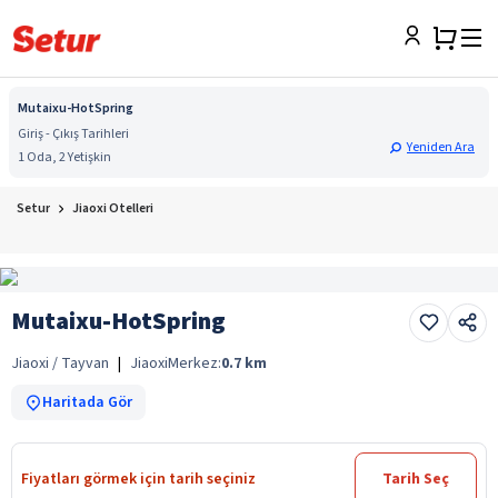
Mutaixu-HotSpring
Giriş - Çıkış Tarihleri
Yeniden Ara
1 Oda, 2 Yetişkin
Setur
Jiaoxi Otelleri
Mutaixu-HotSpring
Jiaoxi / Tayvan
|
Jiaoxi
Merkez:
0.7
km
Haritada Gör
Fiyatları görmek için tarih seçiniz
Tarih Seç