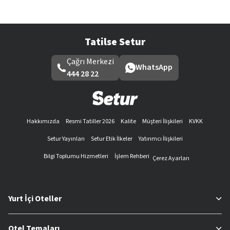
Tatilse Setur
Çağrı Merkezi
WhatsApp
444 28 22
Hakkımızda
Resmi Tatiller 2026
Kalite
Müşteri İlişkileri
KVKK
Setur Yayınları
Setur Etik İlkeler
Yatırımcı İlişkileri
Bilgi Toplumu Hizmetleri
İşlem Rehberi
Çerez Ayarları
Yurt İçi Oteller
Otel Temaları