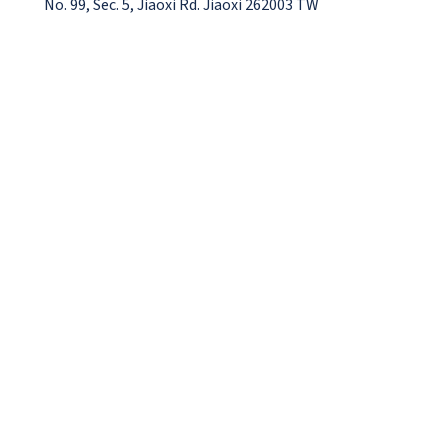
No. 99, Sec. 5, Jiaoxi Rd. Jiaoxi 262003 TW