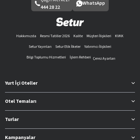
WhatsApp
444 28 22
Hakkımızda
Resmi Tatiller 2026
Kalite
Müşteri İlişkileri
KVKK
Setur Yayınları
Setur Etik İlkeler
Yatırımcı İlişkileri
Bilgi Toplumu Hizmetleri
İşlem Rehberi
Çerez Ayarları
Yurt İçi Oteller
Otel Temaları
Turlar
Kampanyalar