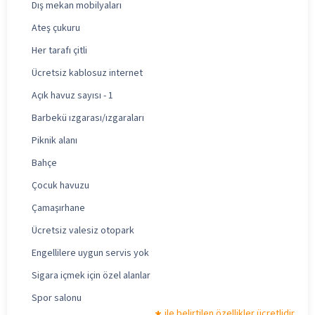
Dış mekan mobilyaları
Ateş çukuru
Her tarafı çitli
Ücretsiz kablosuz internet
Açık havuz sayısı - 1
Barbekü ızgarası/ızgaraları
Piknik alanı
Bahçe
Çocuk havuzu
Çamaşırhane
Ücretsiz valesiz otopark
Engellilere uygun servis yok
Sigara içmek için özel alanlar
Spor salonu
ile belirtilen özellikler ücretlidir.