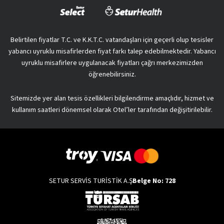
Belirtilen fiyatlar T.C. ve K.K.T.C. vatandaşları için geçerli olup tesisler
yabancı uyruklu misafirlerden fiyat farkı talep edebilmektedir. Yabancı
uyruklu misafirlere uygulanacak fiyatları çağrı merkezimizden
öğrenebilirsiniz.
Sitemizde yer alan tesis özellikleri bilgilendirme amaçlıdır, hizmet ve
kullanım saatleri dönemsel olarak Otel’ler tarafından değişitirilebilir.
SETUR SERVİS TURİSTİK A.Ş
Belge No: 728