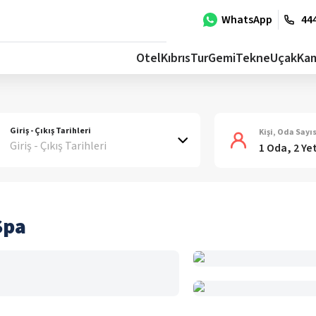
WhatsApp
444
Otel
Kıbrıs
Tur
Gemi
Tekne
Uçak
Ka
Giriş - Çıkış Tarihleri
Kişi, Oda Sayıs
Giriş - Çıkış Tarihleri
1 Oda, 2 Ye
Spa