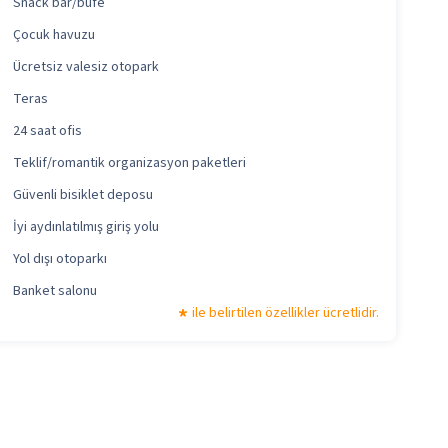
Snack bar/büfe
Çocuk havuzu
Ücretsiz valesiz otopark
Teras
24 saat ofis
Teklif/romantik organizasyon paketleri
Güvenli bisiklet deposu
İyi aydınlatılmış giriş yolu
Yol dışı otoparkı
Banket salonu
ile belirtilen özellikler ücretlidir.