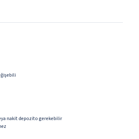
ğişebili
eya nakit depozito gerekebilir
mez