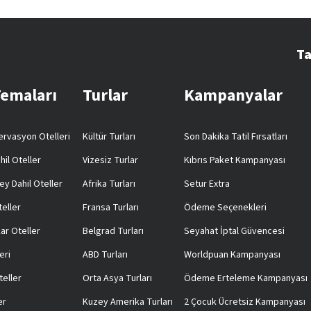
Ta
Temaları
Turlar
Kampanyalar
rvasyon Otelleri
Kültür Turları
Son Dakika Tatil Fırsatları
hil Oteller
Vizesiz Turlar
Kıbrıs Paket Kampanyası
ey Dahil Oteller
Afrika Turları
Setur Extra
teller
Fransa Turları
Ödeme Seçenekleri
ar Oteller
Belgrad Turları
Seyahat İptal Güvencesi
eri
ABD Turları
Worldpuan Kampanyası
teller
Orta Asya Turları
Ödeme Erteleme Kampanyası
er
Kuzey Amerika Turları
2 Çocuk Ücretsiz Kampanyası