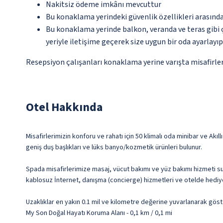
Nakitsiz ödeme imkânı mevcuttur
Bu konaklama yerindeki güvenlik özellikleri arasınd
Bu konaklama yerinde balkon, veranda ve teras gibi 
yeriyle iletişime geçerek size uygun bir oda ayarlayı
Resepsiyon çalışanları konaklama yerine varışta misafirleri
Otel Hakkında
Misafirlerimizin konforu ve rahatı için 50 klimalı oda minibar ve Ak
geniş duş başlıkları ve lüks banyo/kozmetik ürünleri bulunur.
Spada misafirlerimize masaj, vücut bakımı ve yüz bakımı hizmeti sun
kablosuz İnternet, danışma (concierge) hizmetleri ve otelde hediye
Uzaklıklar en yakın 0.1 mil ve kilometre değerine yuvarlanarak göst
My Son Doğal Hayatı Koruma Alanı - 0,1 km / 0,1 mi