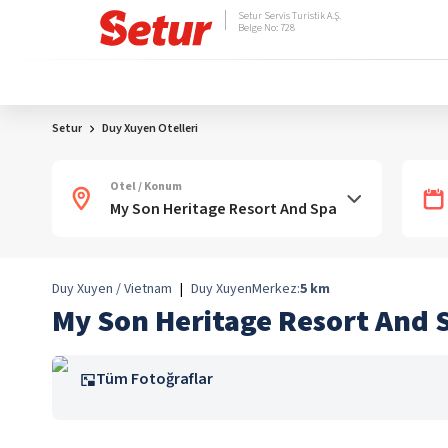
Setur Servis Turistik A.Ş.
Belge No: 728
Setur
Duy Xuyen Otelleri
Otel / Konum
Duy Xuyen / Vietnam
|
Duy Xuyen
Merkez:
5
km
My Son Heritage Resort And 
Tüm Fotoğraflar