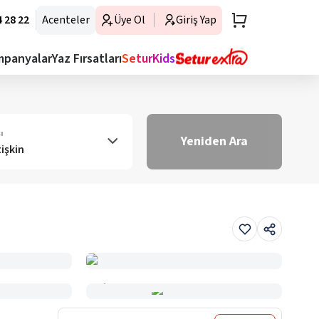
 28 22
Acenteler
Üye Ol
Giriş Yap
mpanyalar
Yaz Fırsatları
SeturKids
ı
Yeniden Ara
tişkin
Haritada Gör