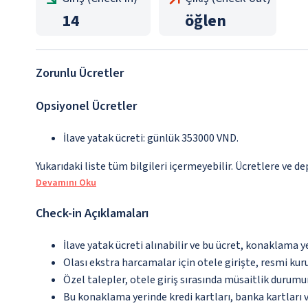
14
öğlen
Zorunlu Ücretler
Opsiyonel Ücretler
İlave yatak ücreti: günlük 353000 VND.
Yukarıdaki liste tüm bilgileri içermeyebilir. Ücretlere ve de
Devamını Oku
Check-in Açıklamaları
İlave yatak ücreti alınabilir ve bu ücret, konaklama y
Olası ekstra harcamalar için otele girişte, resmi kur
Özel talepler, otele giriş sırasında müsaitlik durumu
Bu konaklama yerinde kredi kartları, banka kartları 