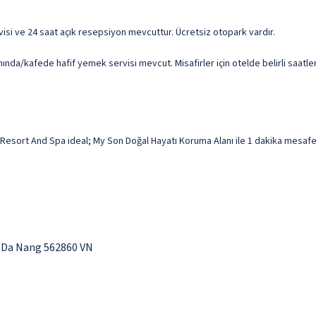
visi ve 24 saat açık resepsiyon mevcuttur. Ücretsiz otopark vardır.
nda/kafede hafif yemek servisi mevcut. Misafirler için otelde belirli saatler
esort And Spa ideal; My Son Doğal Hayatı Koruma Alanı ile 1 dakika mesafede
t Da Nang 562860 VN