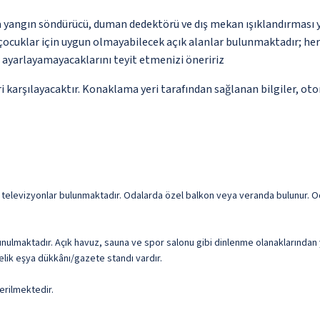
a yangın söndürücü, duman dedektörü ve dış mekan ışıklandırması 
çocuklar için uygun olmayabilecek açık alanlar bulunmaktadır; he
p ayarlayamayacaklarını teyit etmenizi öneririz
 karşılayacaktır. Konaklama yeri tarafından sağlanan bilgiler, otoma
ıllı televizyonlar bulunmaktadır. Odalarda özel balkon veya veranda bulunur. 
ulmaktadır. Açık havuz, sauna ve spor salonu gibi dinlenme olanaklarından yar
lik eşya dükkânı/gazete standı vardır.
erilmektedir.