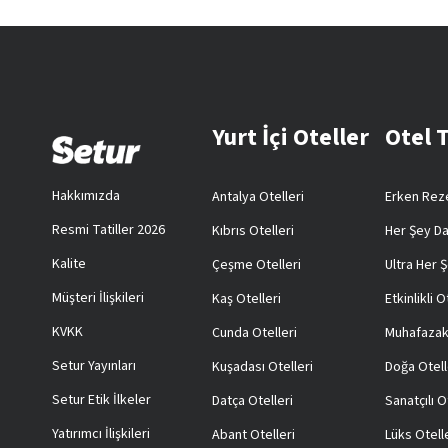
Yurt İçi Oteller
Otel 
Hakkımızda
Antalya Otelleri
Erken Reze
Resmi Tatiller 2026
Kıbrıs Otelleri
Her Şey Da
Kalite
Çeşme Otelleri
Ultra Her Ş
Müşteri İlişkileri
Kaş Otelleri
Etkinlikli O
KVKK
Cunda Otelleri
Muhafazak
Setur Yayınları
Kuşadası Otelleri
Doğa Otell
Setur Etik İlkeler
Datça Otelleri
Sanatçılı O
Yatırımcı İlişkileri
Abant Otelleri
Lüks Otell