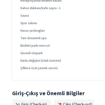
Resepsiyonda emanet kasası
Kahve dükkanı/kafe sayısı - 1
Sauna
Spor salonu
Havuz şezlongları
Tam donanımlı spa
Bisiklet parkı mevcut
Güvenli otopark
Havlu değişimi (istek üzerine)
Çiftlere özel yemek servisi
Giriş-Çıkış ve Önemli Bilgiler
Giriş (Check-in)
Çıkış (Check-out)