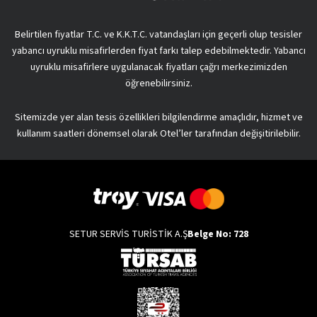
Belirtilen fiyatlar T.C. ve K.K.T.C. vatandaşları için geçerli olup tesisler
yabancı uyruklu misafirlerden fiyat farkı talep edebilmektedir. Yabancı
uyruklu misafirlere uygulanacak fiyatları çağrı merkezimizden
öğrenebilirsiniz.
Sitemizde yer alan tesis özellikleri bilgilendirme amaçlıdır, hizmet ve
kullanım saatleri dönemsel olarak Otel’ler tarafından değişitirilebilir.
SETUR SERVİS TURİSTİK A.Ş
Belge No: 728