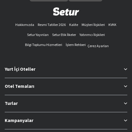
Hakkımızda
Resmi Tatiller 2026
Kalite
Müşteri İlişkileri
KVKK
Setur Yayınları
Setur Etik İlkeler
Yatırımcı İlişkileri
Bilgi Toplumu Hizmetleri
İşlem Rehberi
Çerez Ayarları
Yurt İçi Oteller
Otel Temaları
Turlar
Kampanyalar