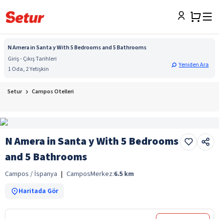
N Amera in Santa y With 5 Bedrooms and 5 Bathrooms
Giriş - Çıkış Tarihleri
Yeniden Ara
1 Oda, 2 Yetişkin
Setur
Campos Otelleri
N Amera in Santa y With 5 Bedrooms
and 5 Bathrooms
Campos / İspanya
|
Campos
Merkez:
6.5
km
Haritada Gör