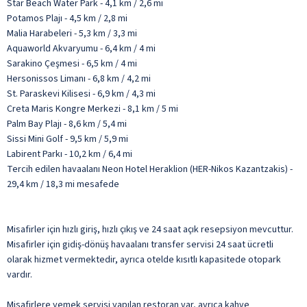
Star Beach Water Park - 4,1 km / 2,6 mi
Potamos Plajı - 4,5 km / 2,8 mi
Malia Harabeleri - 5,3 km / 3,3 mi
Aquaworld Akvaryumu - 6,4 km / 4 mi
Sarakino Çeşmesi - 6,5 km / 4 mi
Hersonissos Limanı - 6,8 km / 4,2 mi
St. Paraskevi Kilisesi - 6,9 km / 4,3 mi
Creta Maris Kongre Merkezi - 8,1 km / 5 mi
Palm Bay Plajı - 8,6 km / 5,4 mi
Sissi Mini Golf - 9,5 km / 5,9 mi
Labirent Parkı - 10,2 km / 6,4 mi
Tercih edilen havaalanı Neon Hotel Heraklion (HER-Nikos Kazantzakis) -
29,4 km / 18,3 mi mesafede
Misafirler için hızlı giriş, hızlı çıkış ve 24 saat açık resepsiyon mevcuttur.
Misafirler için gidiş-dönüş havaalanı transfer servisi 24 saat ücretli
olarak hizmet vermektedir, ayrıca otelde kısıtlı kapasitede otopark
vardır.
Misafirlere yemek servisi yapılan restoran var, ayrıca kahve