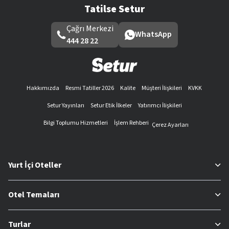
Tatilse Setur
Çağrı Merkezi
WhatsApp
444 28 22
Hakkımızda
Resmi Tatiller 2026
Kalite
Müşteri İlişkileri
KVKK
Setur Yayınları
Setur Etik İlkeler
Yatırımcı İlişkileri
Bilgi Toplumu Hizmetleri
İşlem Rehberi
Çerez Ayarları
Yurt İçi Oteller
Otel Temaları
Turlar