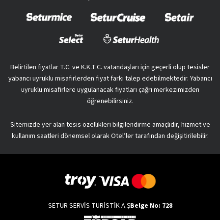
Belirtilen fiyatlar T.C. ve K.K.T.C. vatandaşları için geçerli olup tesisler
yabancı uyruklu misafirlerden fiyat farkı talep edebilmektedir. Yabancı
uyruklu misafirlere uygulanacak fiyatları çağrı merkezimizden
öğrenebilirsiniz.
Sitemizde yer alan tesis özellikleri bilgilendirme amaçlıdır, hizmet ve
kullanım saatleri dönemsel olarak Otel’ler tarafından değişitirilebilir.
SETUR SERVİS TURİSTİK A.Ş
Belge No: 728