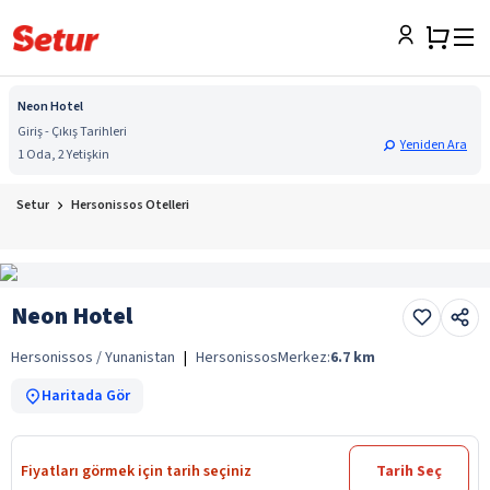
Neon Hotel
Giriş - Çıkış Tarihleri
Yeniden Ara
1 Oda, 2 Yetişkin
Setur
Hersonissos Otelleri
Neon Hotel
Hersonissos / Yunanistan
|
Hersonissos
Merkez:
6.7
km
Haritada Gör
Fiyatları görmek için tarih seçiniz
Tarih Seç