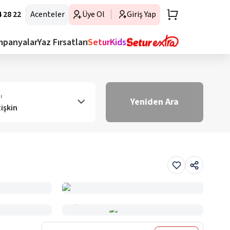
 28 22
Acenteler
Üye Ol
Giriş Yap
mpanyalar
Yaz Fırsatları
SeturKids
ı
Yeniden Ara
tişkin
Haritada Gör