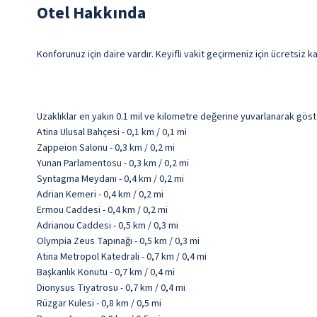
Otel Hakkında
Konforunuz için daire vardır. Keyifli vakit geçirmeniz için ücretsiz 
Uzaklıklar en yakın 0.1 mil ve kilometre değerine yuvarlanarak göst
Atina Ulusal Bahçesi - 0,1 km / 0,1 mi
Zappeion Salonu - 0,3 km / 0,2 mi
Yunan Parlamentosu - 0,3 km / 0,2 mi
Syntagma Meydanı - 0,4 km / 0,2 mi
Adrian Kemeri - 0,4 km / 0,2 mi
Ermou Caddesi - 0,4 km / 0,2 mi
Adrianou Caddesi - 0,5 km / 0,3 mi
Olympia Zeus Tapınağı - 0,5 km / 0,3 mi
Atina Metropol Katedrali - 0,7 km / 0,4 mi
Başkanlık Konutu - 0,7 km / 0,4 mi
Dionysus Tiyatrosu - 0,7 km / 0,4 mi
Rüzgar Kulesi - 0,8 km / 0,5 mi