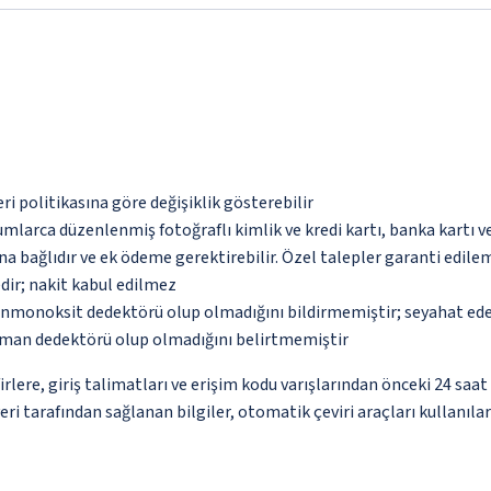
eri politikasına göre değişiklik gösterebilir
umlarca düzenlenmiş fotoğraflı kimlik ve kredi kartı, banka kartı v
na bağlıdır ve ek ödeme gerektirebilir. Özel talepler garanti edile
dir; nakit kabul edilmez
monoksit dedektörü olup olmadığını bildirmemiştir; seyahat ederke
uman dedektörü olup olmadığını belirtmemiştir
re, giriş talimatları ve erişim kodu varışlarından önceki 24 saat i
i tarafından sağlanan bilgiler, otomatik çeviri araçları kullanılara