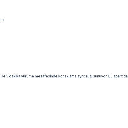
 mi
e 5 dakika yürüme mesafesinde konaklama ayrıcalığı sunuyor. Bu apart daire