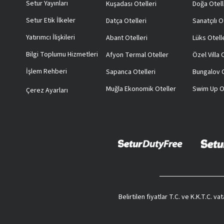
Setur Yayınları
Kuşadası Otelleri
Doğa Otell
Setur Etik İlkeler
Datça Otelleri
Sanatçılı O
Yatırımcı İlişkileri
Abant Otelleri
Lüks Otell
Bilgi Toplumu Hizmetleri
Afyon Termal Oteller
Özel Villa
İşlem Rehberi
Sapanca Otelleri
Bungalov O
Muğla Ekonomik Oteller
Swim Up O
Çerez Ayarları
Belirtilen fiyatlar T.C. ve K.K.T.C. 