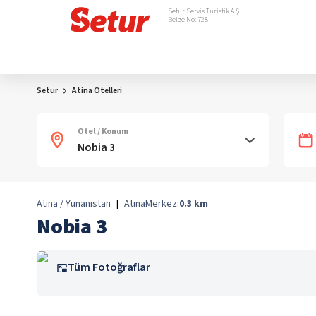
Setur Servis Turistik A.Ş.
Belge No: 728
Setur
Atina Otelleri
Otel / Konum
Atina / Yunanistan
|
Atina
Merkez:
0.3
km
Nobia 3
Tüm Fotoğraflar