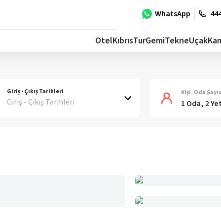
WhatsApp
444
Otel
Kıbrıs
Tur
Gemi
Tekne
Uçak
Ka
Giriş - Çıkış Tarihleri
Kişi, Oda Sayıs
Giriş - Çıkış Tarihleri
1 Oda, 2 Ye