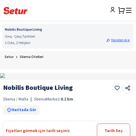
Nobilis Boutique Living
Giriş - Çıkış Tarihleri
Yeniden Ara
1 Oda, 2 Yetişkin
Setur
Sliema Otelleri
Nobilis Boutique Living
Sliema / Malta
|
Sliema
Merkez:
0.2
km
Haritada Gör
Fiyatları görmek için tarih seçiniz
Tarih Seç