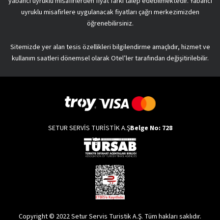
yabancı uyruklu misafirlerden fiyat farkı talep edebilmektedir. Yabancı
uyruklu misafirlere uygulanacak fiyatları çağrı merkezimizden
öğrenebilirsiniz.
Sitemizde yer alan tesis özellikleri bilgilendirme amaçlıdır, hizmet ve
kullanım saatleri dönemsel olarak Otel’ler tarafından değişitirilebilir.
SETUR SERVİS TURİSTİK A.Ş
Belge No: 728
Copyright © 2022 Setur Servis Turistik A.Ş. Tüm hakları saklıdır.