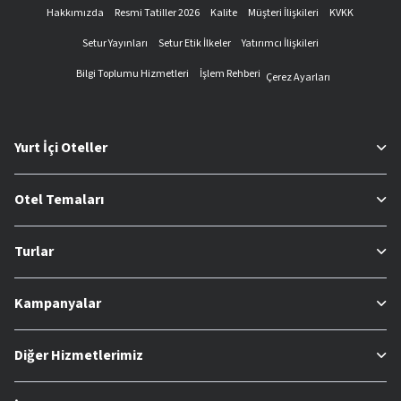
Hakkımızda
Resmi Tatiller 2026
Kalite
Müşteri İlişkileri
KVKK
Setur Yayınları
Setur Etik İlkeler
Yatırımcı İlişkileri
Bilgi Toplumu Hizmetleri
İşlem Rehberi
Çerez Ayarları
Yurt İçi Oteller
Otel Temaları
Turlar
Kampanyalar
Diğer Hizmetlerimiz