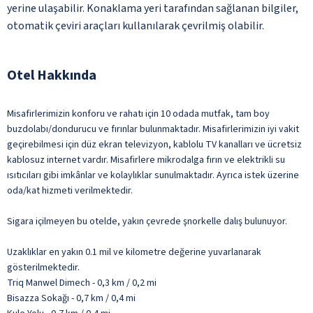
yerine ulaşabilir. Konaklama yeri tarafından sağlanan bilgiler,
otomatik çeviri araçları kullanılarak çevrilmiş olabilir.
Otel Hakkında
Misafirlerimizin konforu ve rahatı için 10 odada mutfak, tam boy
buzdolabı/dondurucu ve fırınlar bulunmaktadır. Misafirlerimizin iyi vakit
geçirebilmesi için düz ekran televizyon, kablolu TV kanalları ve ücretsiz
kablosuz internet vardır. Misafirlere mikrodalga fırın ve elektrikli su
ısıtıcıları gibi imkânlar ve kolaylıklar sunulmaktadır. Ayrıca istek üzerine
oda/kat hizmeti verilmektedir.
Sigara içilmeyen bu otelde, yakın çevrede şnorkelle dalış bulunuyor.
Uzaklıklar en yakın 0.1 mil ve kilometre değerine yuvarlanarak
gösterilmektedir.
Triq Manwel Dimech - 0,3 km / 0,2 mi
Bisazza Sokağı - 0,7 km / 0,4 mi