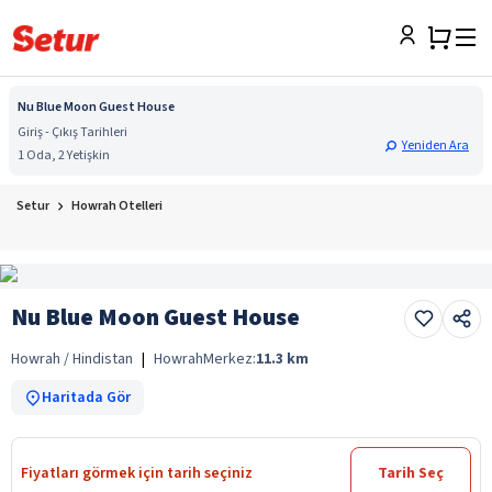
Nu Blue Moon Guest House
Giriş - Çıkış Tarihleri
Yeniden Ara
1 Oda, 2 Yetişkin
Setur
Howrah Otelleri
Nu Blue Moon Guest House
Howrah / Hindistan
|
Howrah
Merkez:
11.3
km
Haritada Gör
Fiyatları görmek için tarih seçiniz
Tarih Seç