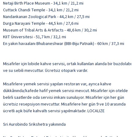
Netaji Birth Place Museum - 34,1 km / 21,2 mi
Cuttack Chandi Temple - 34,1 km / 21,2 mi
Nandankanan Zoological Park - 44,2 km / 27,5 mi
Durga Narayani Temple - 44,5 km / 27,6 mi
Museum of Tribal Arts & Artifacts - 48,6 km / 30,2 mi
KIIT Üniversitesi - 51,7 km / 32,1 mi
En yakın havaalanı Bhubaneshwar (BBI-Biju Patnaik) - 60 km / 37,3 mi
Misafirler için lobide kahve servisi, ortak kullanılan alanda bir buzdolabı
ve su sebili mevcuttur. Ücretsiz otopark vardır.
Misafirlere yemek servisi yapılan restoran var, ayrıca kahve
dükkânında/kafede hafif yemek servisi mevcut. Misafirler için otelde
belirli saatlerde oda servisi imkanı sunuluyor. Misafirler için her gün
ücretsiz resepsiyon mevcuttur. Misafirlere her gün 9 ve 10 arasında
ücretli açık büfe kahvaltı servisi yapılmaktadır. LOCALIZE
Sri Aurobindo Srikshetra yakınında