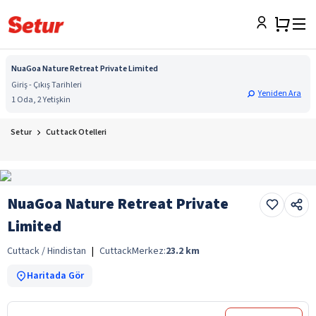
NuaGoa Nature Retreat Private Limited
Giriş - Çıkış Tarihleri
Yeniden Ara
1 Oda, 2 Yetişkin
Setur
Cuttack Otelleri
NuaGoa Nature Retreat Private
Limited
Cuttack / Hindistan
|
Cuttack
Merkez:
23.2
km
Haritada Gör