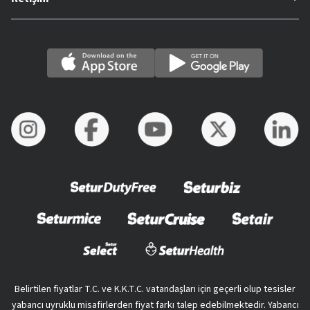
Belirtilen fiyatlar T.C. ve K.K.T.C. vatandaşları için geçerli olup tesisler
yabancı uyruklu misafirlerden fiyat farkı talep edebilmektedir. Yabancı