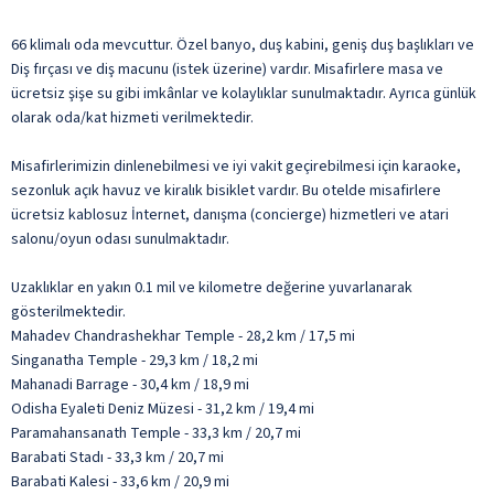
66 klimalı oda mevcuttur. Özel banyo, duş kabini, geniş duş başlıkları ve
Diş fırçası ve diş macunu (istek üzerine) vardır. Misafirlere masa ve
ücretsiz şişe su gibi imkânlar ve kolaylıklar sunulmaktadır. Ayrıca günlük
olarak oda/kat hizmeti verilmektedir.
Misafirlerimizin dinlenebilmesi ve iyi vakit geçirebilmesi için karaoke,
sezonluk açık havuz ve kiralık bisiklet vardır. Bu otelde misafirlere
ücretsiz kablosuz İnternet, danışma (concierge) hizmetleri ve atari
salonu/oyun odası sunulmaktadır.
Uzaklıklar en yakın 0.1 mil ve kilometre değerine yuvarlanarak
gösterilmektedir.
Mahadev Chandrashekhar Temple - 28,2 km / 17,5 mi
Singanatha Temple - 29,3 km / 18,2 mi
Mahanadi Barrage - 30,4 km / 18,9 mi
Odisha Eyaleti Deniz Müzesi - 31,2 km / 19,4 mi
Paramahansanath Temple - 33,3 km / 20,7 mi
Barabati Stadı - 33,3 km / 20,7 mi
Barabati Kalesi - 33,6 km / 20,9 mi