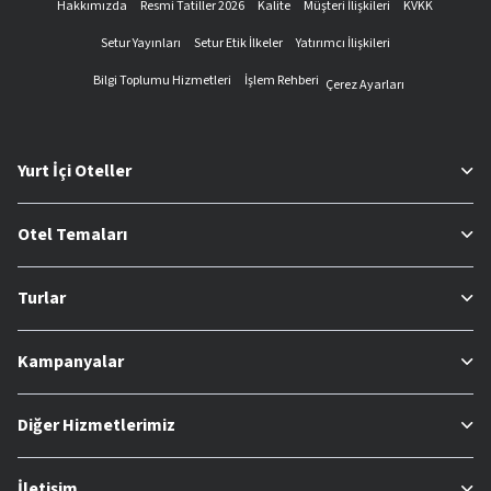
Hakkımızda
Resmi Tatiller 2026
Kalite
Müşteri İlişkileri
KVKK
Setur Yayınları
Setur Etik İlkeler
Yatırımcı İlişkileri
Bilgi Toplumu Hizmetleri
İşlem Rehberi
Çerez Ayarları
Yurt İçi Oteller
Otel Temaları
Turlar
Kampanyalar
Diğer Hizmetlerimiz
İletişim