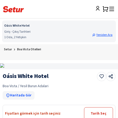
Oásis White Hotel
Giriş - Çıkış Tarihleri
Yeniden Ara
1 Oda, 2 Yetişkin
Setur
Boa Vista Otelleri
Oásis White Hotel
Boa Vista / Yesil Burun Adalari
Haritada Gör
Fiyatları görmek için tarih seçiniz
Tarih Seç