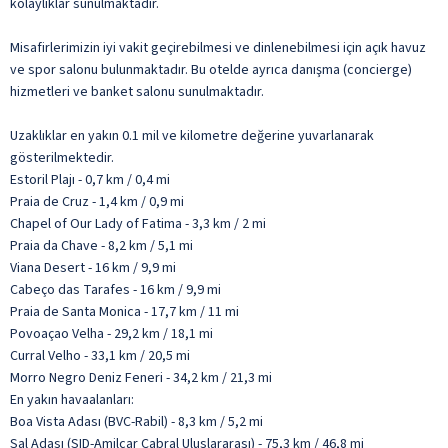
kolaylıklar sunulmaktadır.
Misafirlerimizin iyi vakit geçirebilmesi ve dinlenebilmesi için açık havuz
ve spor salonu bulunmaktadır. Bu otelde ayrıca danışma (concierge)
hizmetleri ve banket salonu sunulmaktadır.
Uzaklıklar en yakın 0.1 mil ve kilometre değerine yuvarlanarak
gösterilmektedir.
Estoril Plajı - 0,7 km / 0,4 mi
Praia de Cruz - 1,4 km / 0,9 mi
Chapel of Our Lady of Fatima - 3,3 km / 2 mi
Praia da Chave - 8,2 km / 5,1 mi
Viana Desert - 16 km / 9,9 mi
Cabeço das Tarafes - 16 km / 9,9 mi
Praia de Santa Monica - 17,7 km / 11 mi
Povoaçao Velha - 29,2 km / 18,1 mi
Curral Velho - 33,1 km / 20,5 mi
Morro Negro Deniz Feneri - 34,2 km / 21,3 mi
En yakın havaalanları:
Boa Vista Adası (BVC-Rabil) - 8,3 km / 5,2 mi
Sal Adası (SID-Amilcar Cabral Uluslararası) - 75,3 km / 46,8 mi