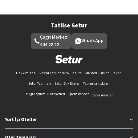
Tatilse Setur
Çağrı Merkezi
WhatsApp
444 28 22
Hakkımızda
Resmi Tatiller 2026
Kalite
Müşteri İlişkileri
KVKK
Setur Yayınları
Setur Etik İlkeler
Yatırımcı İlişkileri
Bilgi Toplumu Hizmetleri
İşlem Rehberi
Çerez Ayarları
Yurt İçi Oteller
Otel Temaları