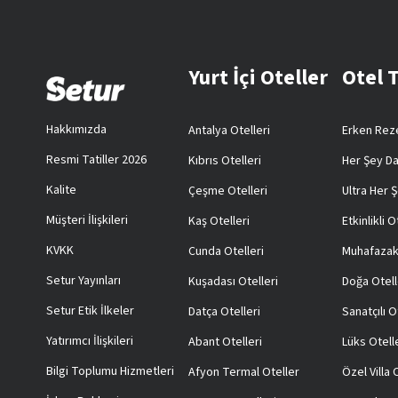
Yurt İçi Oteller
Otel 
Hakkımızda
Antalya Otelleri
Erken Reze
Resmi Tatiller 2026
Kıbrıs Otelleri
Her Şey Da
Kalite
Çeşme Otelleri
Ultra Her Ş
Müşteri İlişkileri
Kaş Otelleri
Etkinlikli O
KVKK
Cunda Otelleri
Muhafazak
Setur Yayınları
Kuşadası Otelleri
Doğa Otell
Setur Etik İlkeler
Datça Otelleri
Sanatçılı O
Yatırımcı İlişkileri
Abant Otelleri
Lüks Otell
Bilgi Toplumu Hizmetleri
Afyon Termal Oteller
Özel Villa