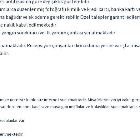
eri politikasına göre değişiklik gösterebilir
umlarca düzenlenmiş fotoğraflı kimlik ve kredi kartı, banka kartı v
na bağlıdır ve ek ödeme gerektirebilir. Özel talepler garanti edile
ve nakit kabul edilmektedir
 yangın söndürücü ve ilk yardım çantası yer almaktadır
amamaktadır. Resepsiyon çalışanları konaklama yerine varışta misaf
ilir.
imize ücretsiz kablosuz internet sunulmaktadır. Misafirlerimizin iyi vakit geçi
isafirlere emanet kasası ve masa gibi imkânlar ve kolaylıklar sunulmaktadır. 
el alanlar var.
erilmektedir.