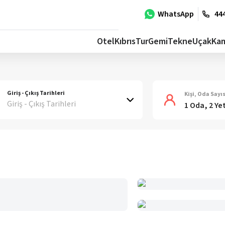
WhatsApp
444
Otel
Kıbrıs
Tur
Gemi
Tekne
Uçak
Ka
Giriş - Çıkış Tarihleri
Kişi, Oda Sayıs
Giriş - Çıkış Tarihleri
1 Oda, 2 Ye