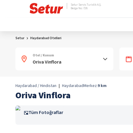
Setur Servis Turistik A.Ş.
Belge No: 728
Setur
Haydarabad Otelleri
Otel / Konum
Haydarabad / Hindistan
|
Haydarabad
Merkez:
9
km
Oriva Vinflora
Tüm Fotoğraflar