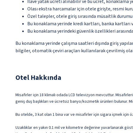
İlave yatak ücreti alınabilir ve bu ücret, konaklama y
Olası ekstra harcamalar için otele girişte, resmi kur
Özel talepler, otele giriş sırasında müsaitlik durumu
Bu konaklama yerinde kredi kartları, banka kartları 
Bu konaklama yerindeki güvenlik özellikleri arasında
Bu konaklama yerinde çalışma saatleri dışında giriş yapıl
bilgiler, otomatik çeviri araçları kullanılarak çevrilmiş olab
Otel Hakkında
Misafirler için 18 klimalı odada LCD televizyon mevcuttur. Misafirler
geniş duş başlıkları ve ücretsiz banyo/kozmetik ürünleri bulunur. M
Bu otelde, 3 kat olan 1 bina var ve misafirler için sigara içmek için öz
Uzaklıklar en yakın 0.1 mil ve kilometre değerine yuvarlanarak göst