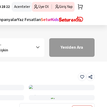
 28 22
Acenteler
Üye Ol
Giriş Yap
mpanyalar
Yaz Fırsatları
SeturKids
ı
Yeniden Ara
tişkin
Haritada Gör