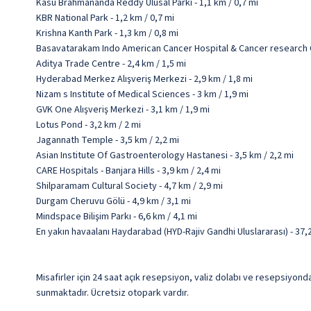
Kasu Brahmananda Reddy Ulusal Parkı - 1,1 km / 0,7 mi
KBR National Park - 1,2 km / 0,7 mi
Krishna Kanth Park - 1,3 km / 0,8 mi
Basavatarakam Indo American Cancer Hospital & Cancer research Ce
Aditya Trade Centre - 2,4 km / 1,5 mi
Hyderabad Merkez Alışveriş Merkezi - 2,9 km / 1,8 mi
Nizam s Institute of Medical Sciences - 3 km / 1,9 mi
GVK One Alışveriş Merkezi - 3,1 km / 1,9 mi
Lotus Pond - 3,2 km / 2 mi
Jagannath Temple - 3,5 km / 2,2 mi
Asian Institute Of Gastroenterology Hastanesi - 3,5 km / 2,2 mi
CARE Hospitals - Banjara Hills - 3,9 km / 2,4 mi
Shilparamam Cultural Society - 4,7 km / 2,9 mi
Durgam Cheruvu Gölü - 4,9 km / 3,1 mi
Mindspace Bilişim Parkı - 6,6 km / 4,1 mi
En yakın havaalanı Haydarabad (HYD-Rajiv Gandhi Uluslararası) - 37,
Misafirler için 24 saat açık resepsiyon, valiz dolabı ve resepsiyo
sunmaktadır. Ücretsiz otopark vardır.