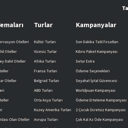
Ta
Temaları
Turlar
Kampanyalar
rvasyon Otelleri
Kültür Turları
Son Dakika Tatil Fırsatları
hil Oteller
Vizesiz Turlar
Kıbrıs Paket Kampanyası
ey Dahil Oteller
Afrika Turları
Setur Extra
teller
Fransa Turları
Ödeme Seçenekleri
ar Oteller
Belgrad Turları
Seyahat İptal Güvencesi
eri
ABD Turları
Worldpuan Kampanyası
teller
Orta Asya Turları
Ödeme Erteleme Kampanyası
er
Kuzey Amerika Turları
2 Çocuk Ücretsiz Kampanyası
 Odası Olan Oteller
Avrupa Turları
Çok Kal Az Öde Kampanyası