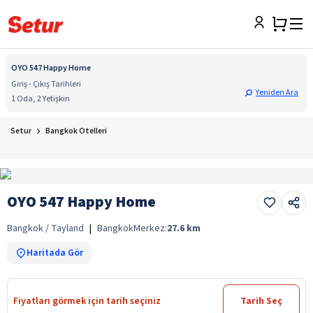
OYO 547 Happy Home
Giriş - Çıkış Tarihleri
Yeniden Ara
1 Oda, 2 Yetişkin
Setur
Bangkok Otelleri
OYO 547 Happy Home
Bangkok / Tayland
|
Bangkok
Merkez:
27.6
km
Haritada Gör
Fiyatları görmek için tarih seçiniz
Tarih Seç