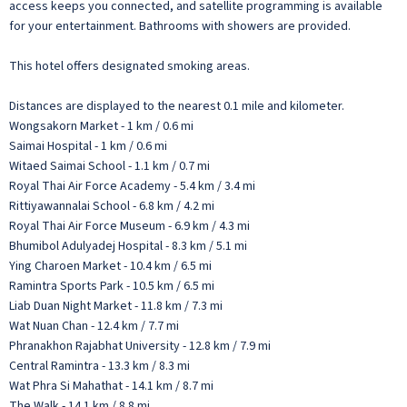
access keeps you connected, and satellite programming is available
for your entertainment. Bathrooms with showers are provided.
This hotel offers designated smoking areas.
Distances are displayed to the nearest 0.1 mile and kilometer.
Wongsakorn Market - 1 km / 0.6 mi
Saimai Hospital - 1 km / 0.6 mi
Witaed Saimai School - 1.1 km / 0.7 mi
Royal Thai Air Force Academy - 5.4 km / 3.4 mi
Rittiyawannalai School - 6.8 km / 4.2 mi
Royal Thai Air Force Museum - 6.9 km / 4.3 mi
Bhumibol Adulyadej Hospital - 8.3 km / 5.1 mi
Ying Charoen Market - 10.4 km / 6.5 mi
Ramintra Sports Park - 10.5 km / 6.5 mi
Liab Duan Night Market - 11.8 km / 7.3 mi
Wat Nuan Chan - 12.4 km / 7.7 mi
Phranakhon Rajabhat University - 12.8 km / 7.9 mi
Central Ramintra - 13.3 km / 8.3 mi
Wat Phra Si Mahathat - 14.1 km / 8.7 mi
The Walk - 14.1 km / 8.8 mi