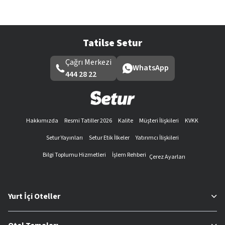
Tatilse Setur
Çağrı Merkezi
WhatsApp
444 28 22
Hakkımızda
Resmi Tatiller 2026
Kalite
Müşteri İlişkileri
KVKK
Setur Yayınları
Setur Etik İlkeler
Yatırımcı İlişkileri
Bilgi Toplumu Hizmetleri
İşlem Rehberi
Çerez Ayarları
Yurt İçi Oteller