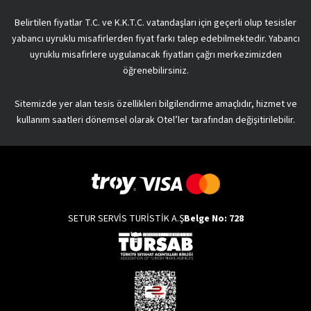
Belirtilen fiyatlar T.C. ve K.K.T.C. vatandaşları için geçerli olup tesisler
yabancı uyruklu misafirlerden fiyat farkı talep edebilmektedir. Yabancı
uyruklu misafirlere uygulanacak fiyatları çağrı merkezimizden
öğrenebilirsiniz.
Sitemizde yer alan tesis özellikleri bilgilendirme amaçlıdır, hizmet ve
kullanım saatleri dönemsel olarak Otel’ler tarafından değişitirilebilir.
SETUR SERVİS TURİSTİK A.Ş
Belge No: 728