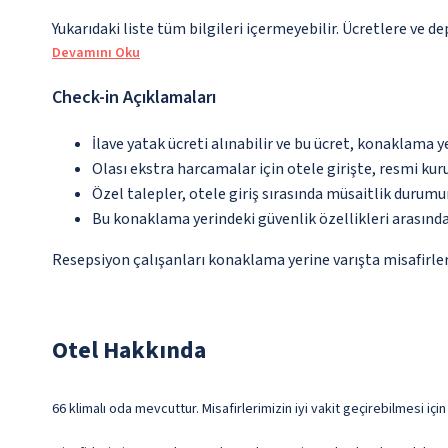
Yukarıdaki liste tüm bilgileri içermeyebilir. Ücretlere ve de
Devamını Oku
Check-in Açıklamaları
İlave yatak ücreti alınabilir ve bu ücret, konaklama y
Olası ekstra harcamalar için otele girişte, resmi kur
Özel talepler, otele giriş sırasında müsaitlik durumu
Bu konaklama yerindeki güvenlik özellikleri arasınd
Resepsiyon çalışanları konaklama yerine varışta misafirleri
Otel Hakkında
66 klimalı oda mevcuttur. Misafirlerimizin iyi vakit geçirebilmesi içi