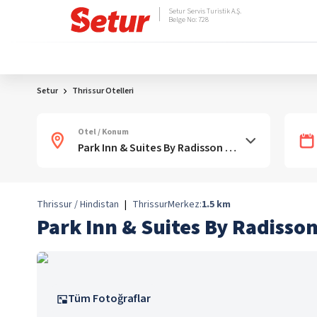
Setur Servis Turistik A.Ş.
Belge No: 728
Setur
Thrissur Otelleri
Otel / Konum
Thrissur / Hindistan
|
Thrissur
Merkez:
1.5
km
Park Inn & Suites By Radisson
Tüm Fotoğraflar