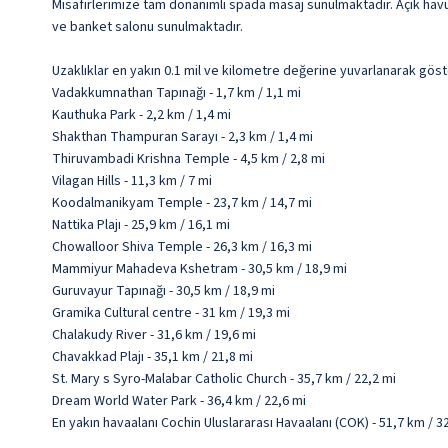
Misafirlerimize tam donanımlı spada masaj sunulmaktadır. Açık havu
ve banket salonu sunulmaktadır.
Uzaklıklar en yakın 0.1 mil ve kilometre değerine yuvarlanarak göst
Vadakkumnathan Tapınağı - 1,7 km / 1,1 mi
Kauthuka Park - 2,2 km / 1,4 mi
Shakthan Thampuran Sarayı - 2,3 km / 1,4 mi
Thiruvambadi Krishna Temple - 4,5 km / 2,8 mi
Vilagan Hills - 11,3 km / 7 mi
Koodalmanikyam Temple - 23,7 km / 14,7 mi
Nattika Plajı - 25,9 km / 16,1 mi
Chowalloor Shiva Temple - 26,3 km / 16,3 mi
Mammiyur Mahadeva Kshetram - 30,5 km / 18,9 mi
Guruvayur Tapınağı - 30,5 km / 18,9 mi
Gramika Cultural centre - 31 km / 19,3 mi
Chalakudy River - 31,6 km / 19,6 mi
Chavakkad Plajı - 35,1 km / 21,8 mi
St. Mary s Syro-Malabar Catholic Church - 35,7 km / 22,2 mi
Dream World Water Park - 36,4 km / 22,6 mi
En yakın havaalanı Cochin Uluslararası Havaalanı (COK) - 51,7 km / 3