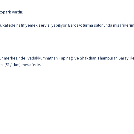
otopark vardır.
/kafede hafif yemek servisi yapılıyor. Barda/oturma salonunda misafirlerimiz
issur merkezinde, Vadakkumnathan Tapınağı ve Shakthan Thampuran Sarayı il
7 mi (51,1 km) mesafede.