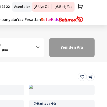
 28 22
Acenteler
Üye Ol
Giriş Yap
mpanyalar
Yaz Fırsatları
SeturKids
ı
Yeniden Ara
tişkin
Haritada Gör