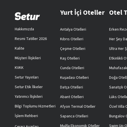
Yurt İçi Oteller
Otel 
Hakkımızda
Antalya Otelleri
Erken Reze
Resmi Tatiller 2026
Kıbrıs Otelleri
Her Şey Da
Kalite
Çeşme Otelleri
Ultra Her Ş
Müşteri İlişkileri
Kaş Otelleri
Etkinlikli O
KVKK
Cunda Otelleri
Muhafazak
Setur Yayınları
Kuşadası Otelleri
Doğa Otell
Setur Etik İlkeler
Datça Otelleri
Sanatçılı O
Yatırımcı İlişkileri
Abant Otelleri
Lüks Otell
Bilgi Toplumu Hizmetleri
Afyon Termal Oteller
Özel Villa
İşlem Rehberi
Sapanca Otelleri
Bungalov O
Muğla Ekonomik Oteller
Swim Up O
Çerez Ayarları