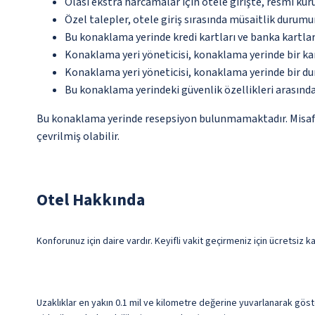
Olası ekstra harcamalar için otele girişte, resmi kur
Özel talepler, otele giriş sırasında müsaitlik durumu
Bu konaklama yerinde kredi kartları ve banka kartlar
Konaklama yeri yöneticisi, konaklama yerinde bir 
Konaklama yeri yöneticisi, konaklama yerinde bir d
Bu konaklama yerindeki güvenlik özellikleri arasında
Bu konaklama yerinde resepsiyon bulunmamaktadır. Misafirle
çevrilmiş olabilir.
Otel Hakkında
Konforunuz için daire vardır. Keyifli vakit geçirmeniz için ücretsiz k
Uzaklıklar en yakın 0.1 mil ve kilometre değerine yuvarlanarak göst