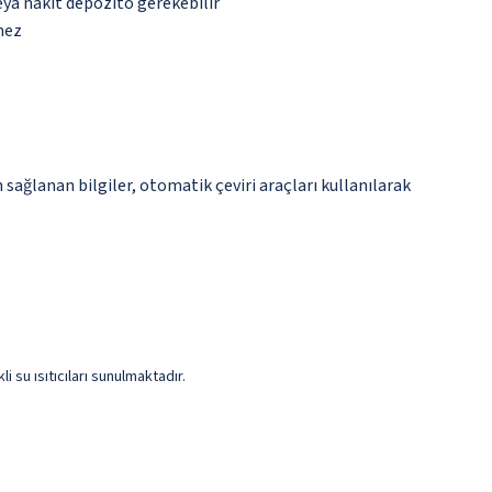
eya nakit depozito gerekebilir
mez
sağlanan bilgiler, otomatik çeviri araçları kullanılarak
i su ısıtıcıları sunulmaktadır.