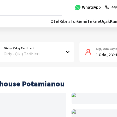
WhatsApp
444
Otel
Kıbrıs
Tur
Gemi
Tekne
Uçak
Ka
Giriş - Çıkış Tarihleri
Kişi, Oda Sayıs
Giriş - Çıkış Tarihleri
1 Oda, 2 Ye
thouse Potamianou