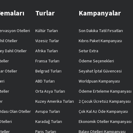
Temaları
Turlar
Kampanyalar
rvasyon Otelleri
Kültür Turları
Son Dakika Tatil Fırsatları
hil Oteller
Vizesiz Turlar
Kıbrıs Paket Kampanyası
ey Dahil Oteller
Afrika Turları
Setur Extra
teller
Fransa Turları
Ödeme Seçenekleri
ar Oteller
Belgrad Turları
Seyahat İptal Güvencesi
eri
ABD Turları
Worldpuan Kampanyası
teller
Orta Asya Turları
Ödeme Erteleme Kampanyası
er
Kuzey Amerika Turları
2 Çocuk Ücretsiz Kampanyası
 Odası Olan Oteller
Avrupa Turları
Çok Kal Az Öde Kampanyası
telleri
Karadağ Turları
Ekonomik Oteller Kampanyası
teller
Paris Turları
Balayı Otelleri Kampanyası