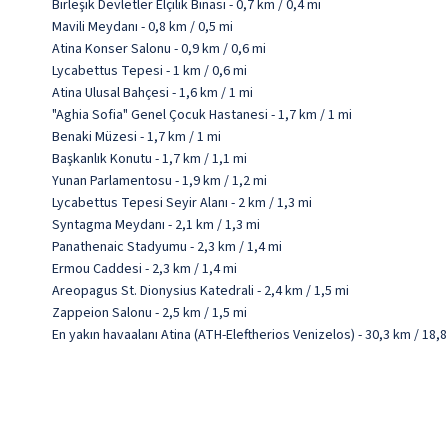
Birleşik Devletler Elçilik Binası - 0,7 km / 0,4 mi
Mavili Meydanı - 0,8 km / 0,5 mi
Atina Konser Salonu - 0,9 km / 0,6 mi
Lycabettus Tepesi - 1 km / 0,6 mi
Atina Ulusal Bahçesi - 1,6 km / 1 mi
"Aghia Sofia" Genel Çocuk Hastanesi - 1,7 km / 1 mi
Benaki Müzesi - 1,7 km / 1 mi
Başkanlık Konutu - 1,7 km / 1,1 mi
Yunan Parlamentosu - 1,9 km / 1,2 mi
Lycabettus Tepesi Seyir Alanı - 2 km / 1,3 mi
Syntagma Meydanı - 2,1 km / 1,3 mi
Panathenaic Stadyumu - 2,3 km / 1,4 mi
Ermou Caddesi - 2,3 km / 1,4 mi
Areopagus St. Dionysius Katedrali - 2,4 km / 1,5 mi
Zappeion Salonu - 2,5 km / 1,5 mi
En yakın havaalanı Atina (ATH-Eleftherios Venizelos) - 30,3 km / 18,8