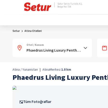
Setur Servis Turistik A.Ş.
Belge No: 728
Setur
Atina Otelleri
Otel / Konum
Atina / Yunanistan
|
Atina
Merkez:
1.8
km
Phaedrus Living Luxury Pen
Tüm Fotoğraflar