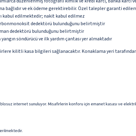
umlarca düzenlenmiş fotoğraflı kimlik ve kredi kartı, banka kartı v
na bağlıdır ve ek ödeme gerektirebilir. Özel talepler garanti edile
ı kabul edilmektedir; nakit kabul edilmez
karbonmonoksit dedektörü bulunduğunu belirtmiştir
uman dedektörü bulunduğunu belirtmiştir
 yangın söndürücü ve ilk yardım çantası yer almaktadır
re kilitli kasa bilgileri sağlanacaktır. Konaklama yeri tarafından 
ablosuz internet sunuluyor. Misafirlerin konforu için emanet kasası ve elektrikl
erilmektedir.