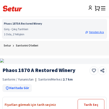
Phaos 1870 A Restored Winery
Giriş - Çıkış Tarihleri
Yeniden Ara
1 Oda, 2 Yetişkin
Setur
Santorini Otelleri
Phaos 1870 A Restored Winery
Santorini / Yunanistan
|
Santorini
Merkez:
2.7
km
Haritada Gör
Fiyatları görmek için tarih seçiniz
Tarih Seç