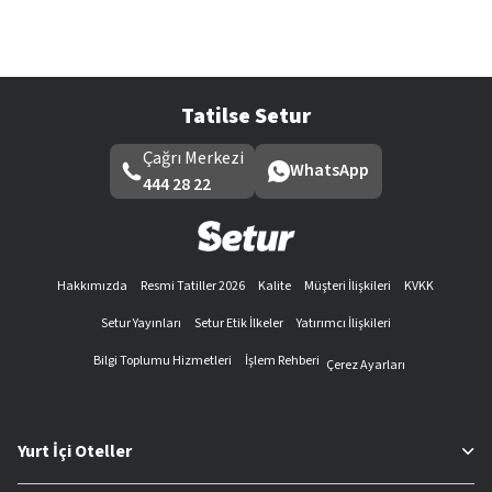
Tatilse Setur
Çağrı Merkezi
WhatsApp
444 28 22
Hakkımızda
Resmi Tatiller 2026
Kalite
Müşteri İlişkileri
KVKK
Setur Yayınları
Setur Etik İlkeler
Yatırımcı İlişkileri
Bilgi Toplumu Hizmetleri
İşlem Rehberi
Çerez Ayarları
Yurt İçi Oteller