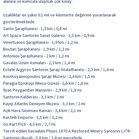
alanına ve kumsala ulaşmak çok kolay.
Uzaklıklar en yakın 0.1 mil ve kilometre değerine yuvarlanarak
gösterilmektedir.
Santo Şaraphanesi - 1,3 km / 0,8 mi
Art Space Santorini Sanat Galerisi - 1,5 km / 0,9 mi
Venetsanos Şaraphanesi - 1,9 km / 1,2 mi
Boutari Şaraphanesi - 1,9 km / 1,2 mi
Antoniou Şaraphanesi - 2 km / 1,2 mi
Gavalas Üzüm Asmaları - 2,3 km / 1,4 mi
Estate Argyros Santorini Şarap İmalathanesi - 2,3 km / 1,4 mi
Koutsoyannopoulos Şarap Müzesi - 2,4 km / 1,5 mi
Panagia Episkopi (Mesa Gonia) - 2,6 km / 1,6 mi
İlyas Peygamber Manastırı - 2,9 km / 1,8 mi
Santorini Kalderası - 3,3 km / 2 mi
Kayıp Atlantis Deneyim Müzesi - 3,3 km / 2 mi
Açık Hava Sineması Kamari - 3,4 km / 2,1 mi
Kastelli Emporio - 3,5 km / 2,2 mi
Go Kart Pisti - 4,3 km / 2,7 mi
Tercih edilen havaalanı Phaos 1870 A Restored Winery Santorini (JTR-
Santorini Ulusal) - 5,8 km / 3,6 mi mesafede