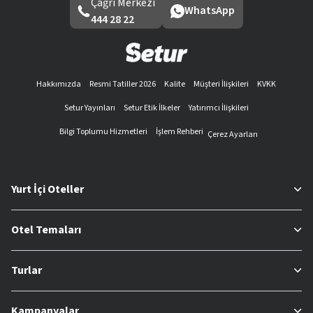
Çağrı Merkezi
WhatsApp
444 28 22
Hakkımızda
Resmi Tatiller 2026
Kalite
Müşteri İlişkileri
KVKK
Setur Yayınları
Setur Etik İlkeler
Yatırımcı İlişkileri
Bilgi Toplumu Hizmetleri
İşlem Rehberi
Çerez Ayarları
Yurt İçi Oteller
Otel Temaları
Turlar
Kampanyalar