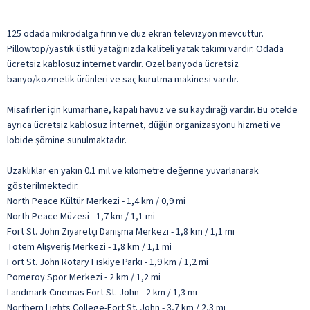
125 odada mikrodalga fırın ve düz ekran televizyon mevcuttur.
Pillowtop/yastık üstlü yatağınızda kaliteli yatak takımı vardır. Odada
ücretsiz kablosuz internet vardır. Özel banyoda ücretsiz
banyo/kozmetik ürünleri ve saç kurutma makinesi vardır.
Misafirler için kumarhane, kapalı havuz ve su kaydırağı vardır. Bu otelde
ayrıca ücretsiz kablosuz İnternet, düğün organizasyonu hizmeti ve
lobide şömine sunulmaktadır.
Uzaklıklar en yakın 0.1 mil ve kilometre değerine yuvarlanarak
gösterilmektedir.
North Peace Kültür Merkezi - 1,4 km / 0,9 mi
North Peace Müzesi - 1,7 km / 1,1 mi
Fort St. John Ziyaretçi Danışma Merkezi - 1,8 km / 1,1 mi
Totem Alışveriş Merkezi - 1,8 km / 1,1 mi
Fort St. John Rotary Fıskiye Parkı - 1,9 km / 1,2 mi
Pomeroy Spor Merkezi - 2 km / 1,2 mi
Landmark Cinemas Fort St. John - 2 km / 1,3 mi
Northern Lights College-Fort St. John - 3,7 km / 2,3 mi