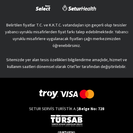
Belirtilen fiyatlar T.C. ve K.K.T.C. vatandaşları için geçerli olup tesisler
yabancı uyruklu misafirlerden fiyat farkı talep edebilmektedir. Yabancı
uyruklu misafirlere uygulanacak fiyatları çağrı merkezimizden
öğrenebilirsiniz.
Sitemizde yer alan tesis özellikleri bilgilendirme amaçlıdır, hizmet ve
kullanım saatleri dönemsel olarak Otel’ler tarafından değişitirilebilir.
SETUR SERVİS TURİSTİK A.Ş
Belge No: 728