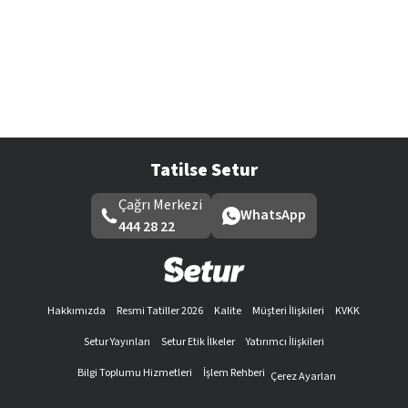
Tatilse Setur
Çağrı Merkezi
WhatsApp
444 28 22
Hakkımızda
Resmi Tatiller 2026
Kalite
Müşteri İlişkileri
KVKK
Setur Yayınları
Setur Etik İlkeler
Yatırımcı İlişkileri
Bilgi Toplumu Hizmetleri
İşlem Rehberi
Çerez Ayarları