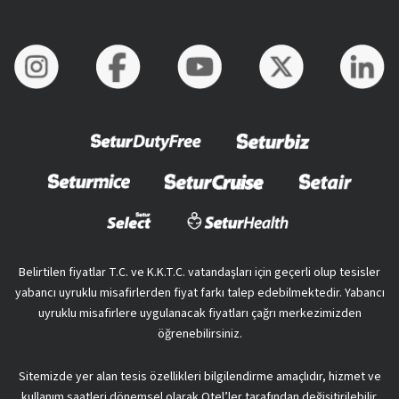
Belirtilen fiyatlar T.C. ve K.K.T.C. vatandaşları için geçerli olup tesisler
yabancı uyruklu misafirlerden fiyat farkı talep edebilmektedir. Yabancı
uyruklu misafirlere uygulanacak fiyatları çağrı merkezimizden
öğrenebilirsiniz.
Sitemizde yer alan tesis özellikleri bilgilendirme amaçlıdır, hizmet ve
kullanım saatleri dönemsel olarak Otel’ler tarafından değişitirilebilir.