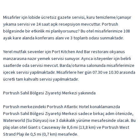
Misafirler için lobide ücretsiz gazete servisi, kuru temizleme/çamaşır
yıkama servisi ve 24 saat açık resepsiyon mevcuttur. Portrush
bölgesinde bir etkinlik mi planlıyorsunuz? Bu otel misafirlerimize 108
ayak kare alanda konferans alanı ve 3 toplantı odası sunmaktadır.
Yerel mutfak sevenler için Port Kitchen And Bar restoranı okyanus
manzarasına nazır yemek servisi sunuyor. Ayrıca isteyenler için belirli
saatlerde oda servisi mevcut. Barda/oturma salonunda misafirlerimize
içecek servisi yapılmaktadır. Misafirlere her gün 07.30 ve 10.30 arasında
ücretli tam kahvaltı servisi yapılmaktadır.
Portrush Sahil Bölgesi Ziyaretçi Merkezi yakınında
Portrush merkezindeki Portrush Atlantic Hotel konaklamanızda
Portrush Sahil Bölgesi Ziyaretçi Merkezi sadece birkaç adım ötenizde,
Waterworld (Su Dünyası) ise 3 dakikalık yürüme mesafesinde olacak. Bu
plaj olan otel Giant s Causeway ile 8,6 mi (13,8 km) ve Portrush West
Strand Plajı ile 0,5 mi (0,7 km) mesafede.