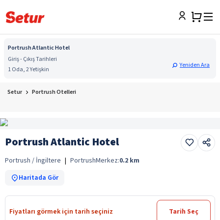
Portrush Atlantic Hotel
Giriş - Çıkış Tarihleri
Yeniden Ara
1 Oda, 2 Yetişkin
Setur
Portrush Otelleri
Portrush Atlantic Hotel
Portrush / İngiltere
|
Portrush
Merkez:
0.2
km
Haritada Gör
Fiyatları görmek için tarih seçiniz
Tarih Seç