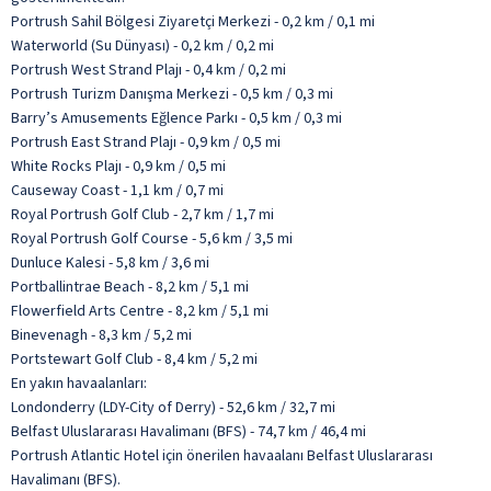
Portrush Sahil Bölgesi Ziyaretçi Merkezi - 0,2 km / 0,1 mi
Waterworld (Su Dünyası) - 0,2 km / 0,2 mi
Portrush West Strand Plajı - 0,4 km / 0,2 mi
Portrush Turizm Danışma Merkezi - 0,5 km / 0,3 mi
Barry’s Amusements Eğlence Parkı - 0,5 km / 0,3 mi
Portrush East Strand Plajı - 0,9 km / 0,5 mi
White Rocks Plajı - 0,9 km / 0,5 mi
Causeway Coast - 1,1 km / 0,7 mi
Royal Portrush Golf Club - 2,7 km / 1,7 mi
Royal Portrush Golf Course - 5,6 km / 3,5 mi
Dunluce Kalesi - 5,8 km / 3,6 mi
Portballintrae Beach - 8,2 km / 5,1 mi
Flowerfield Arts Centre - 8,2 km / 5,1 mi
Binevenagh - 8,3 km / 5,2 mi
Portstewart Golf Club - 8,4 km / 5,2 mi
En yakın havaalanları:
Londonderry (LDY-City of Derry) - 52,6 km / 32,7 mi
Belfast Uluslararası Havalimanı (BFS) - 74,7 km / 46,4 mi
Portrush Atlantic Hotel için önerilen havaalanı Belfast Uluslararası
Havalimanı (BFS).