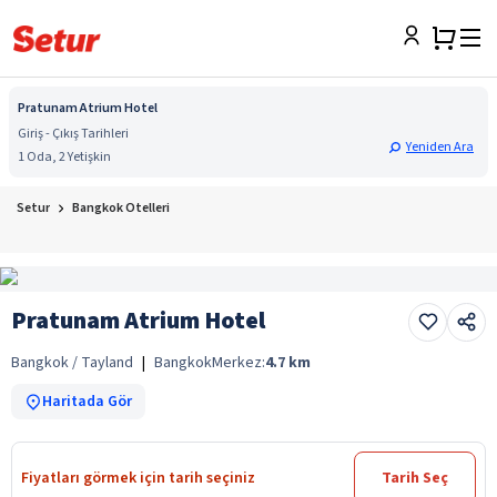
Pratunam Atrium Hotel
Giriş - Çıkış Tarihleri
Yeniden Ara
1 Oda, 2 Yetişkin
Setur
Bangkok Otelleri
Pratunam Atrium Hotel
Bangkok / Tayland
|
Bangkok
Merkez:
4.7
km
Haritada Gör
Fiyatları görmek için tarih seçiniz
Tarih Seç