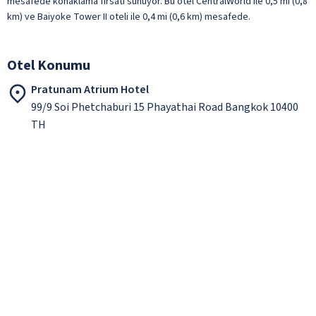
mesafede konaklama fırsatı sunuyor. Bu otel CentralWorld ile 0,5 mi (0,8
km) ve Baiyoke Tower II oteli ile 0,4 mi (0,6 km) mesafede.
Otel Konumu
Pratunam Atrium Hotel
99/9 Soi Phetchaburi 15 Phayathai Road Bangkok 10400
TH