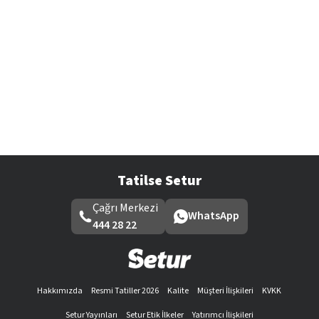
Tatilse Setur
Çağrı Merkezi
WhatsApp
444 28 22
Hakkımızda
Resmi Tatiller 2026
Kalite
Müşteri İlişkileri
KVKK
Setur Yayınları
Setur Etik İlkeler
Yatırımcı İlişkileri