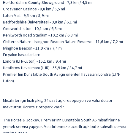
Hertfordshire County Showground - 7,3 km / 4,5 mi
Grosvenor Casinos - 8,8 km / 5,5 mi
Luton Mall - 9,5 km / 5,9 mi
Bedfordshire Üniversitesi - 9,8 km / 6,1 mi
Cineworld Luton - 10,1 km / 6,3 mi
Kenilworth Road Stadium - 10,2 km / 6,3 mi
Chilterns Nature - Ivinghoe Beacon Nature Reserve - 11,6 km / 7,2 mi
Ivinghoe Beacon - 11,9 km / 7,4 mi
En yakın havaalanları:
Londra (LTN-Luton) - 15,1 km / 9,4 mi
Heathrow Havalimanı (LHR) - 55,9 km / 34,7 mi
Premier Inn Dunstable South A5 için önerilen havaalanı Londra (LTN-
Luton).
Misafirler için hızlı çıkış, 24 saat açık resepsiyon ve valiz dolabı
mevcuttur. Ücretsiz otopark vardır.
The Horse & Jockey, Premier Inn Dunstable South A5 misafirlerine
yemek servisi yapıyor. Misafirlerimize ücretli açık büfe kahvaltı servisi