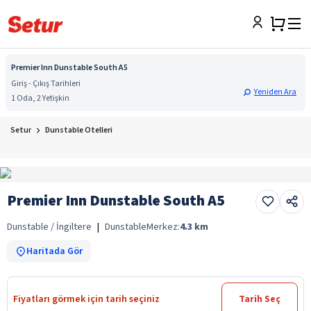
Premier Inn Dunstable South A5
Giriş - Çıkış Tarihleri
Yeniden Ara
1 Oda, 2 Yetişkin
Setur
Dunstable Otelleri
Premier Inn Dunstable South A5
Dunstable / İngiltere
|
Dunstable
Merkez:
4.3
km
Haritada Gör
Fiyatları görmek için tarih seçiniz
Tarih Seç