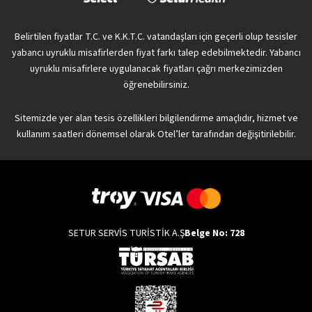
Belirtilen fiyatlar T.C. ve K.K.T.C. vatandaşları için geçerli olup tesisler
yabancı uyruklu misafirlerden fiyat farkı talep edebilmektedir. Yabancı
uyruklu misafirlere uygulanacak fiyatları çağrı merkezimizden
öğrenebilirsiniz.
Sitemizde yer alan tesis özellikleri bilgilendirme amaçlıdır, hizmet ve
kullanım saatleri dönemsel olarak Otel’ler tarafından değişitirilebilir.
SETUR SERVİS TURİSTİK A.Ş
Belge No: 728