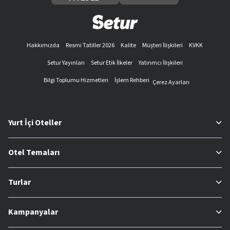
Hakkımızda
Resmi Tatiller 2026
Kalite
Müşteri İlişkileri
KVKK
Setur Yayınları
Setur Etik İlkeler
Yatırımcı İlişkileri
Bilgi Toplumu Hizmetleri
İşlem Rehberi
Çerez Ayarları
Yurt İçi Oteller
Otel Temaları
Turlar
Kampanyalar