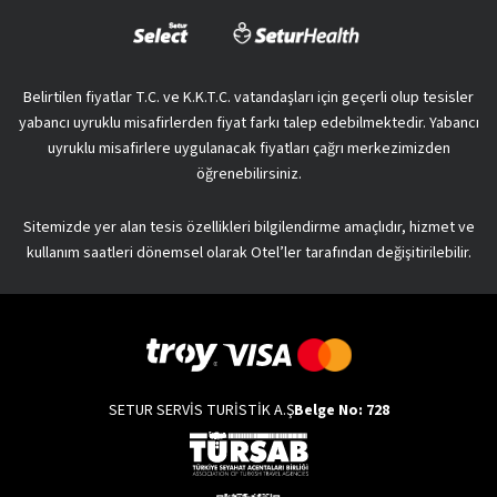
Belirtilen fiyatlar T.C. ve K.K.T.C. vatandaşları için geçerli olup tesisler
yabancı uyruklu misafirlerden fiyat farkı talep edebilmektedir. Yabancı
uyruklu misafirlere uygulanacak fiyatları çağrı merkezimizden
öğrenebilirsiniz.
Sitemizde yer alan tesis özellikleri bilgilendirme amaçlıdır, hizmet ve
kullanım saatleri dönemsel olarak Otel’ler tarafından değişitirilebilir.
SETUR SERVİS TURİSTİK A.Ş
Belge No: 728