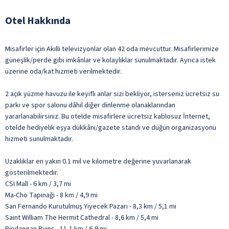
Otel Hakkında
Misafirler için Akıllı televizyonlar olan 42 oda mevcuttur. Misafirlerimize
güneşlik/perde gibi imkânlar ve kolaylıklar sunulmaktadır. Ayrıca istek
üzerine oda/kat hizmeti verilmektedir.
2 açık yüzme havuzu ile keyifli anlar sizi bekliyor, isterseniz ücretsiz su
parkı ve spor salonu dâhil diğer dinlenme olanaklarından
yararlanabilirsiniz. Bu otelde misafirlere ücretsiz kablosuz İnternet,
otelde hediyelik eşya dükkânı/gazete standı ve düğün organizasyonu
hizmeti sunulmaktadır.
Uzaklıklar en yakın 0.1 mil ve kilometre değerine yuvarlanarak
gösterilmektedir.
CSI Mall - 6 km / 3,7 mi
Ma-Cho Tapınağı - 8 km / 4,9 mi
San Fernando Kurutulmuş Yiyecek Pazarı - 8,3 km / 5,1 mi
Saint William The Hermit Cathedral - 8,6 km / 5,4 mi
Pindangan Ruins - 11,1 km / 6,9 mi