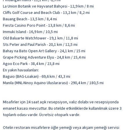
La Union Botanik ve Hayvanat Bahçesi - 12,9 km / 8 mi
Cliffs Golf Course and Beach Club - 13,2 km / 8,2 mi
Bauang Beach - 13,5 km / 8,4 mi
Fiesta Casino Poro Point - 13,8 km / 8,6 mi
Immuki Island - 16,9 km / 10,5 mi
Old Baluarte Watchtower - 19,1 km / 11,8 mi
Sts Peter and Paul Parish - 20,1 km / 12,5 mi
Bahay na Bato Open Art Gallery - 24,1 km / 15 mi
Grape Picking Adventure Elyu - 24,8 km / 15,4 mi
Agoo Eco Park - 38,4 km / 23,8 mi
En yakın havaalanları:
Baguio (BAG-Loakan) - 69,6 km / 43,3 mi
Manila (MNL-Ninoy Aquino Uluslararası) - 290,4 km / 180,5 mi
Misafirler için 24 saat açık resepsiyon, valiz dolabı ve resepsiyonda
emanet kasası mevcuttur. Bu otelde etkinliklerde kullanılmak üzere 3
toplantı odası vardır. Ücretsiz otopark vardır.
Otelin restoranı misafirlere öğle yemeği veya akşam yemeği servisi