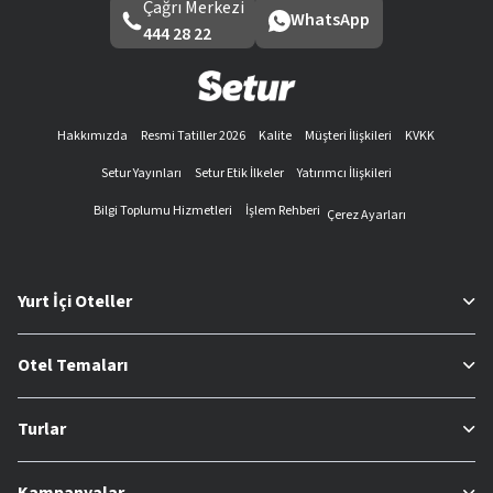
Çağrı Merkezi
WhatsApp
444 28 22
Hakkımızda
Resmi Tatiller 2026
Kalite
Müşteri İlişkileri
KVKK
Setur Yayınları
Setur Etik İlkeler
Yatırımcı İlişkileri
Bilgi Toplumu Hizmetleri
İşlem Rehberi
Çerez Ayarları
Yurt İçi Oteller
Otel Temaları
Turlar
Kampanyalar