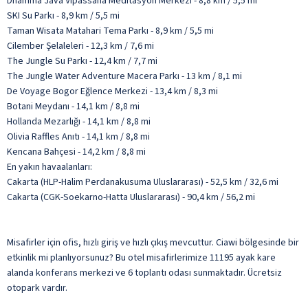
Dhamma Java Vipassana Meditasyon Merkezi - 8,8 km / 5,5 mi
SKI Su Parkı - 8,9 km / 5,5 mi
Taman Wisata Matahari Tema Parkı - 8,9 km / 5,5 mi
Cilember Şelaleleri - 12,3 km / 7,6 mi
The Jungle Su Parkı - 12,4 km / 7,7 mi
The Jungle Water Adventure Macera Parkı - 13 km / 8,1 mi
De Voyage Bogor Eğlence Merkezi - 13,4 km / 8,3 mi
Botani Meydanı - 14,1 km / 8,8 mi
Hollanda Mezarlığı - 14,1 km / 8,8 mi
Olivia Raffles Anıtı - 14,1 km / 8,8 mi
Kencana Bahçesi - 14,2 km / 8,8 mi
En yakın havaalanları:
Cakarta (HLP-Halim Perdanakusuma Uluslararası) - 52,5 km / 32,6 mi
Cakarta (CGK-Soekarno-Hatta Uluslararası) - 90,4 km / 56,2 mi
Misafirler için ofis, hızlı giriş ve hızlı çıkış mevcuttur. Ciawi bölgesinde bir
etkinlik mi planlıyorsunuz? Bu otel misafirlerimize 11195 ayak kare
alanda konferans merkezi ve 6 toplantı odası sunmaktadır. Ücretsiz
otopark vardır.