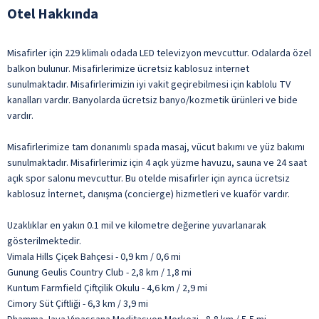
Otel Hakkında
Misafirler için 229 klimalı odada LED televizyon mevcuttur. Odalarda özel
balkon bulunur. Misafirlerimize ücretsiz kablosuz internet
sunulmaktadır. Misafirlerimizin iyi vakit geçirebilmesi için kablolu TV
kanalları vardır. Banyolarda ücretsiz banyo/kozmetik ürünleri ve bide
vardır.
Misafirlerimize tam donanımlı spada masaj, vücut bakımı ve yüz bakımı
sunulmaktadır. Misafirlerimiz için 4 açık yüzme havuzu, sauna ve 24 saat
açık spor salonu mevcuttur. Bu otelde misafirler için ayrıca ücretsiz
kablosuz İnternet, danışma (concierge) hizmetleri ve kuaför vardır.
Uzaklıklar en yakın 0.1 mil ve kilometre değerine yuvarlanarak
gösterilmektedir.
Vimala Hills Çiçek Bahçesi - 0,9 km / 0,6 mi
Gunung Geulis Country Club - 2,8 km / 1,8 mi
Kuntum Farmfield Çiftçilik Okulu - 4,6 km / 2,9 mi
Cimory Süt Çiftliği - 6,3 km / 3,9 mi