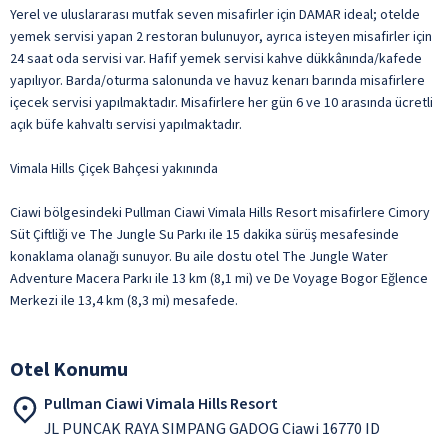
Yerel ve uluslararası mutfak seven misafirler için DAMAR ideal; otelde
yemek servisi yapan 2 restoran bulunuyor, ayrıca isteyen misafirler için
24 saat oda servisi var. Hafif yemek servisi kahve dükkânında/kafede
yapılıyor. Barda/oturma salonunda ve havuz kenarı barında misafirlere
içecek servisi yapılmaktadır. Misafirlere her gün 6 ve 10 arasında ücretli
açık büfe kahvaltı servisi yapılmaktadır.
Vimala Hills Çiçek Bahçesi yakınında
Ciawi bölgesindeki Pullman Ciawi Vimala Hills Resort misafirlere Cimory
Süt Çiftliği ve The Jungle Su Parkı ile 15 dakika sürüş mesafesinde
konaklama olanağı sunuyor. Bu aile dostu otel The Jungle Water
Adventure Macera Parkı ile 13 km (8,1 mi) ve De Voyage Bogor Eğlence
Merkezi ile 13,4 km (8,3 mi) mesafede.
Otel Konumu
Pullman Ciawi Vimala Hills Resort
JL PUNCAK RAYA SIMPANG GADOG Ciawi 16770 ID