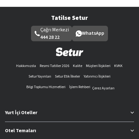
Tatilse Setur
Çağrı Merkezi
WhatsApp
444 28 22
Hakkımızda
Resmi Tatiller 2026
Kalite
Müşteri İlişkileri
KVKK
Setur Yayınları
Setur Etik İlkeler
Yatırımcı İlişkileri
Bilgi Toplumu Hizmetleri
İşlem Rehberi
Çerez Ayarları
Yurt İçi Oteller
Otel Temaları