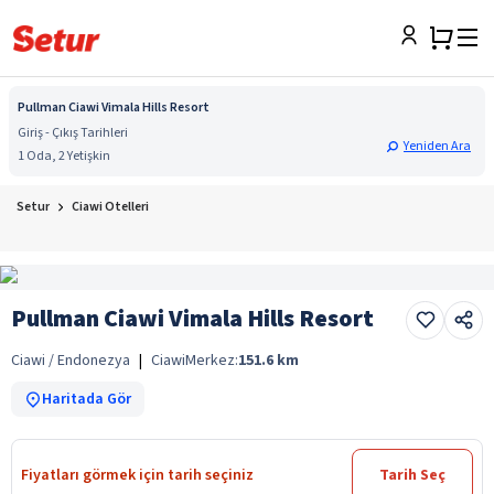
Pullman Ciawi Vimala Hills Resort
Giriş - Çıkış Tarihleri
Yeniden Ara
1 Oda, 2 Yetişkin
Setur
Ciawi Otelleri
Pullman Ciawi Vimala Hills Resort
Ciawi / Endonezya
|
Ciawi
Merkez:
151.6
km
Haritada Gör
Fiyatları görmek için tarih seçiniz
Tarih Seç