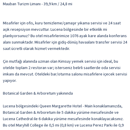
Mauban Turizm Limanı - 39,9 km / 24,8 mi
Misafirler için ofis, kuru temizleme/çamaşır yıkama servisi ve 24 saat
açık resepsiyon mevcuttur. Lucena bölgesinde bir etkinlik mi
planlıyorsunuz? Bu otel misafirlerimize 1076 ayak kare alanda konferans
alanı sunmaktadır. Misafirler için gidiş-dönüş havaalanı transfer servisi 24
saat ücretli olarak hizmet vermektedir.
Çin mutfağı alanında uzman olan Kimsuy yemek servisi için ideal, bu
otelde toplam 2 restoran var; isterseniz belirli saatlerde oda servisi
imkanı da mevcut. Oteldeki bar/oturma salonu misafirlere içecek servisi
yapıyor.
Botanical Garden & Arboretum yakınında
Lucena bölgesindeki Queen Margarette Hotel - Main konaklamanızda,
Botanical Garden & Arboretum ile 5 dakika yürüme mesafesinde ve
Lucena Cathedral ile 6 dakika yürüme mesafesinde konaklayacaksınız.
Bu otel Maryhill College ile 0,5 mi (0,8 km) ve Lucena Perez Parkı ile 0,9