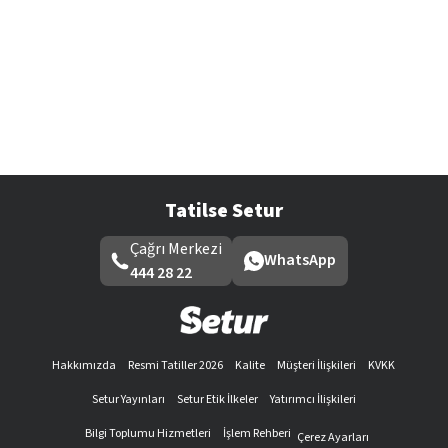
Tatilse Setur
Çağrı Merkezi
WhatsApp
444 28 22
Hakkımızda
Resmi Tatiller 2026
Kalite
Müşteri İlişkileri
KVKK
Setur Yayınları
Setur Etik İlkeler
Yatırımcı İlişkileri
Bilgi Toplumu Hizmetleri
İşlem Rehberi
Çerez Ayarları