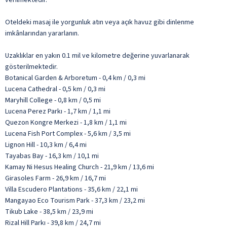
Oteldeki masaj ile yorgunluk atın veya açık havuz gibi dinlenme
imkânlarından yararlanın.
Uzaklıklar en yakın 0.1 mil ve kilometre değerine yuvarlanarak
gösterilmektedir.
Botanical Garden & Arboretum - 0,4 km / 0,3 mi
Lucena Cathedral - 0,5 km / 0,3 mi
Maryhill College - 0,8 km / 0,5 mi
Lucena Perez Parkı - 1,7 km / 1,1 mi
Quezon Kongre Merkezi - 1,8 km / 1,1 mi
Lucena Fish Port Complex - 5,6 km / 3,5 mi
Lignon Hill - 10,3 km / 6,4 mi
Tayabas Bay - 16,3 km / 10,1 mi
Kamay Ni Hesus Healing Church - 21,9 km / 13,6 mi
Girasoles Farm - 26,9 km / 16,7 mi
Villa Escudero Plantations - 35,6 km / 22,1 mi
Mangayao Eco Tourism Park - 37,3 km / 23,2 mi
Tikub Lake - 38,5 km / 23,9 mi
Rizal Hill Parkı - 39,8 km / 24,7 mi