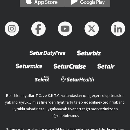
Belirtilen fiyatlar T.C. ve K.K.T.C. vatandaşları için geçerli olup tesisler
yabancı uyruklu misafirlerden fiyat farkı talep edebilmektedir. Yabancı
uyruklu misafirlere uygulanacak fiyatları çağrı merkezimizden
öğrenebilirsiniz.
Sitemizde yer alan tesis özellikleri bilgilendirme amaçlıdır, hizmet ve